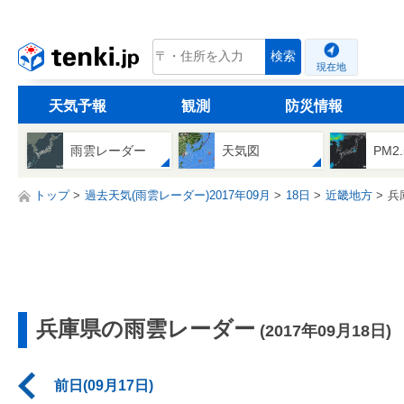
tenki.jp
検索
現在地
天気予報
観測
防災情報
雨雲レーダー
天気図
PM2
トップ
過去天気(雨雲レーダー)2017年09月
18日
近畿地方
兵
兵庫県の雨雲レーダー
(2017年09月18日)
前日(09月17日)