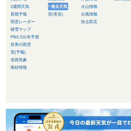
2週間天気
過去天気
火山情報
長期予報
雷(実況)
台風情報
雨雲レーダー
知る防災
積雪マップ
PM2.5分布予測
世界の雨雲
雷(予報)
道路気象
黄砂情報