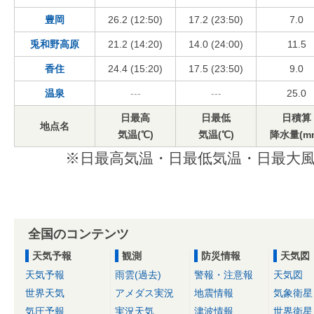
豊岡
26.2 (12:50)
17.2 (23:50)
7.0
兎和野高原
21.2 (14:20)
14.0 (24:00)
11.5
香住
24.4 (15:20)
17.5 (23:50)
9.0
温泉
---
---
25.0
日最高
日最低
日積算
地点名
気温(℃)
気温(℃)
降水量(m
※日最高気温・日最低気温・日最大風
全国のコンテンツ
天気予報
観測
防災情報
天気図
天気予報
雨雲(過去)
警報・注意報
天気図
世界天気
アメダス実況
地震情報
気象衛星
気圧予報
実況天気
津波情報
世界衛星