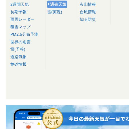
2週間天気
過去天気
火山情報
長期予報
雷(実況)
台風情報
雨雲レーダー
知る防災
積雪マップ
PM2.5分布予測
世界の雨雲
雷(予報)
道路気象
黄砂情報