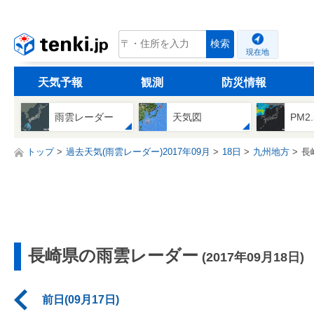
tenki.jp
検索
現在地
天気予報
観測
防災情報
雨雲レーダー
天気図
PM2
トップ
過去天気(雨雲レーダー)2017年09月
18日
九州地方
長
長崎県の雨雲レーダー
(2017年09月18日)
前日(09月17日)