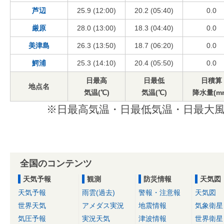
芦辺
25.9 (12:00)
20.2 (05:40)
0.0
厳原
28.0 (13:00)
18.3 (04:40)
0.0
美津島
26.3 (13:50)
18.7 (06:20)
0.0
鰐浦
25.3 (14:10)
20.4 (05:50)
0.0
日最高
日最低
日積算
地点名
気温(℃)
気温(℃)
降水量(m
※日最高気温・日最低気温・日最大風
全国のコンテンツ
天気予報
観測
防災情報
天気図
天気予報
雨雲(過去)
警報・注意報
天気図
世界天気
アメダス実況
地震情報
気象衛星
気圧予報
実況天気
津波情報
世界衛星