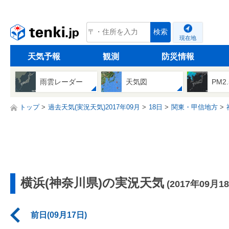
tenki.jp
検索
現在地
天気予報
観測
防災情報
雨雲レーダー
天気図
PM2
トップ
過去天気(実況天気)2017年09月
18日
関東・甲信地方
横浜(神奈川県)の実況天気
(2017年09月1
前日(09月17日)