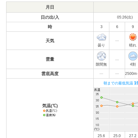
月日
日の出/入
05:26(出)
時
3
6
9
天気
---
曇り
晴れ
雲量
---
隙間無
4割
雲底高度
---
---
2500m
1
朝までの最低気温
気温(℃)
25.6
25.0
27.2