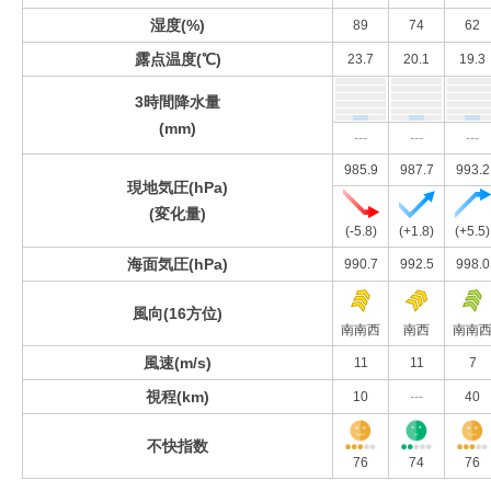
湿度(%)
89
74
62
露点温度(℃)
23.7
20.1
19.3
3時間降水量
(mm)
---
---
---
985.9
987.7
993.2
現地気圧(hPa)
(変化量)
(-5.8)
(+1.8)
(+5.5)
海面気圧(hPa)
990.7
992.5
998.0
風向(16方位)
南南西
南西
南南
風速(m/s)
11
11
7
視程(km)
10
---
40
不快指数
76
74
76