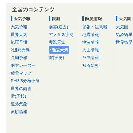
全国のコンテンツ
天気予報
観測
防災情報
天気図
天気予報
雨雲(過去)
警報・注意報
天気図
世界天気
アメダス実況
地震情報
気象衛星
気圧予報
実況天気
津波情報
世界衛星
2週間天気
過去天気
火山情報
長期予報
雷(実況)
台風情報
雨雲レーダー
知る防災
積雪マップ
PM2.5分布予測
世界の雨雲
雷(予報)
道路気象
黄砂情報