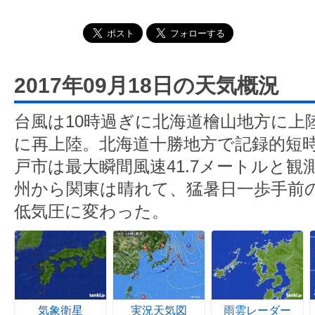
2017年09月18日の天気概況
台風は10時過ぎに北海道檜山地方に上
に再上陸。北海道十勝地方で記録的短
戸市は最大瞬間風速41.7メートルと観
州から関東は晴れて、猛暑日一歩手前
低気圧に変わった。
気象衛星
実況天気図
雨雲レーダー