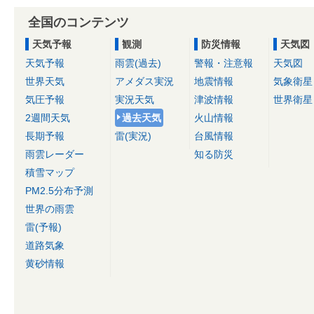
全国のコンテンツ
天気予報
観測
防災情報
天気図
天気予報
雨雲(過去)
警報・注意報
天気図
世界天気
アメダス実況
地震情報
気象衛星
気圧予報
実況天気
津波情報
世界衛星
2週間天気
過去天気
火山情報
長期予報
雷(実況)
台風情報
雨雲レーダー
知る防災
積雪マップ
PM2.5分布予測
世界の雨雲
雷(予報)
道路気象
黄砂情報