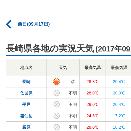
前日(09月17日)
長崎県各地の実況天気
(2017年0
地点名
天気
最高気温
最低気温
長崎
晴
28.3℃
20.4℃
佐世保
不明
28.0℃
20.3℃
平戸
不明
26.0℃
20.4℃
雲仙岳
不明
24.3℃
17.2℃
厳原
不明
28.0℃
18.2℃