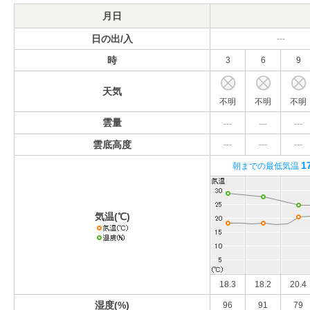
月日
日の出/入
---
時
3
6
9
天気
不明
不明
不明
雲量
---
---
---
雲底高度
---
---
---
1
朝までの最低気温
気温(℃)
18.3
18.2
20.4
湿度(%)
96
91
79