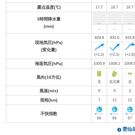
露点温度(℃)
17.7
16.7
16.7
3時間降水量
(mm)
---
---
---
929.9
932.0
933.8
現地気圧(hPa)
(変化量)
(+1.2)
(+2.1)
(+1.8)
海面気圧(hPa)
1005.9
1008.2
1009.
風向(16方位)
北
北北東
北
風速(m/s)
6
5
2
視程(km)
7
12
12
不快指数
66
66
67
雲仙岳