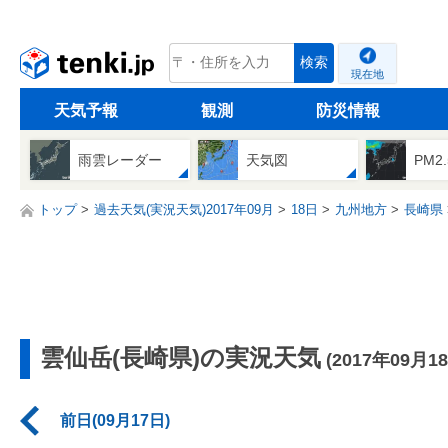
tenki.jp
検索
現在地
天気予報
観測
防災情報
雨雲レーダー
天気図
PM2
トップ
過去天気(実況天気)2017年09月
18日
九州地方
長崎県
雲仙岳(長崎県)の実況天気
(2017年09月1
前日(09月17日)