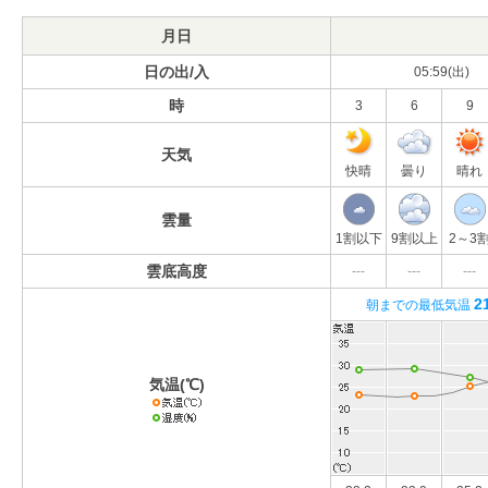
月日
日の出/入
05:59(出)
時
3
6
9
天気
快晴
曇り
晴れ
雲量
1割以下
9割以上
2～3
雲底高度
---
---
---
2
朝までの最低気温
気温(℃)