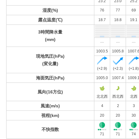
23.2
23.0
25.2
湿度(%)
76
77
69
露点温度(℃)
18.7
18.8
19.1
3時間降水量
(mm)
---
---
---
1003.5
1005.8
1007.
現地気圧(hPa)
(変化量)
(+2.9)
(+2.3)
(+1.8)
海面気圧(hPa)
1005.0
1007.4
1009.
風向(16方位)
北北西
西北西
北西
風速(m/s)
4
2
3
視程(km)
20
20
30
不快指数
71
71
74