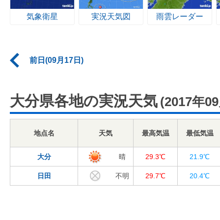
気象衛星
実況天気図
雨雲レーダー
前日(09月17日)
大分県各地の実況天気
(2017年0
地点名
天気
最高気温
最低気温
大分
晴
29.3℃
21.9℃
日田
不明
29.7℃
20.4℃