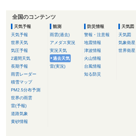
全国のコンテンツ
天気予報
観測
防災情報
天気図
天気予報
雨雲(過去)
警報・注意報
天気図
世界天気
アメダス実況
地震情報
気象衛星
気圧予報
実況天気
津波情報
世界衛星
2週間天気
過去天気
火山情報
長期予報
雷(実況)
台風情報
雨雲レーダー
知る防災
積雪マップ
PM2.5分布予測
世界の雨雲
雷(予報)
道路気象
黄砂情報