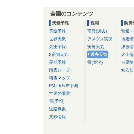
全国のコンテンツ
天気予報
観測
防災
天気予報
雨雲(過去)
警報・
世界天気
アメダス実況
地震情
気圧予報
実況天気
津波情
2週間天気
過去天気
火山情
長期予報
雷(実況)
台風情
雨雲レーダー
知る防
積雪マップ
PM2.5分布予測
世界の雨雲
雷(予報)
道路気象
黄砂情報