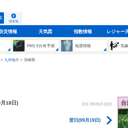
索
現在地
防災情報
天気図
指数情報
レジャー
PM2.5分布予測
地震情報
気
九州地方
宮崎県
台
9月18日)
2017年09月18日
翌日(09月19日)