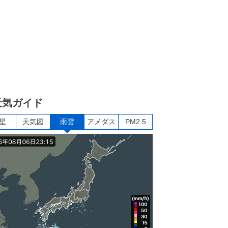
天気ガイド
星
天気図
雨雲
アメダス
PM2.5