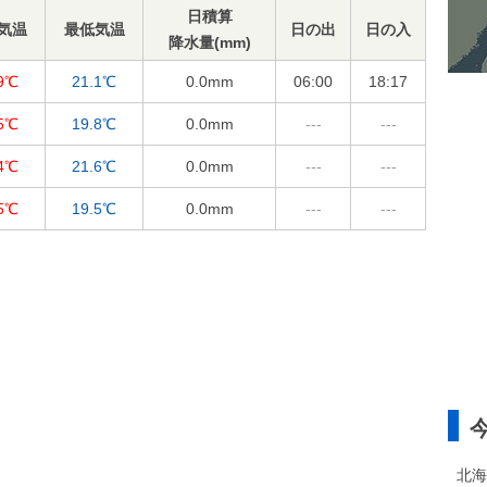
日積算
気温
最低気温
日の出
日の入
降水量(mm)
.9℃
21.1℃
0.0
mm
06:00
18:17
.5℃
19.8℃
0.0
mm
---
---
.4℃
21.6℃
0.0
mm
---
---
.5℃
19.5℃
0.0
mm
---
---
北海