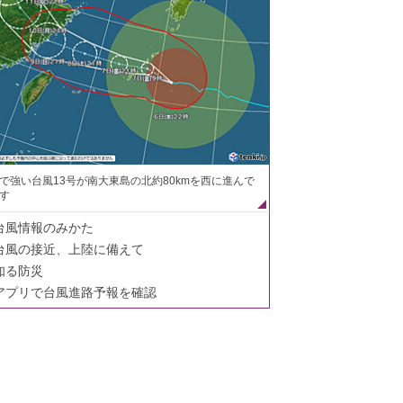
で強い台風13号が南大東島の北約80kmを西に進んで
す
台風情報のみかた
台風の接近、上陸に備えて
知る防災
アプリで台風進路予報を確認