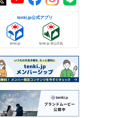
tenki.jp公式アプリ
tenki.jp
tenki.jp 登山天気