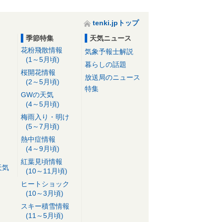
tenki.jpトップ
季節特集
天気ニュース
花粉飛散情報
気象予報士解説
(1～5月頃)
暮らしの話題
桜開花情報
放送局のニュース
(2～5月頃)
特集
GWの天気
(4～5月頃)
梅雨入り・明け
(5～7月頃)
熱中症情報
(4～9月頃)
紅葉見頃情報
天気
(10～11月頃)
ヒートショック
(10～3月頃)
スキー積雪情報
(11～5月頃)