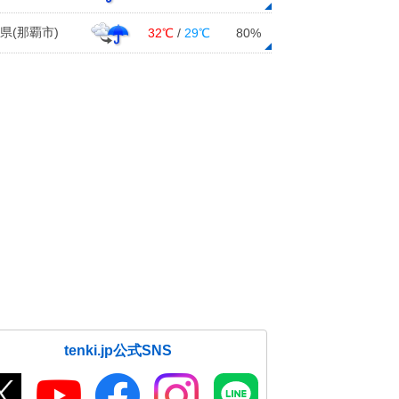
県(那覇市)
32℃
/
29℃
80%
tenki.jp公式SNS