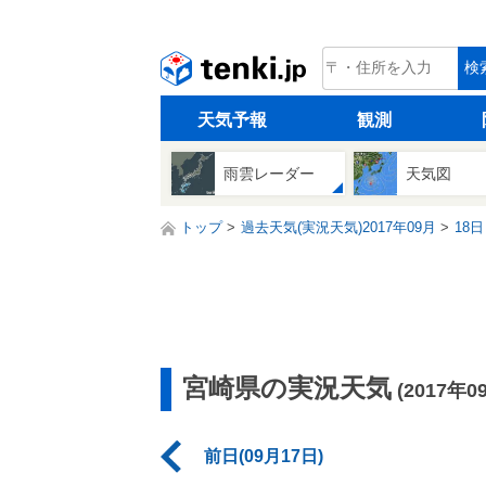
tenki.jp
検
天気予報
観測
雨雲レーダー
天気図
トップ
過去天気(実況天気)2017年09月
18日
宮崎県の実況天気
(2017年0
前日(09月17日)