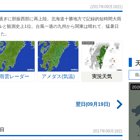
(2017年09月18日)
午過ぎに胆振西部に再上陸。北海道十勝地方で記録的短時間大雨
トルと観測史上1位。台風一過の九州から関東は晴れて、猛暑日
った。
衛
雨雲レーダー
アメダス(気温)
実況天気
翌日(09月19日)
8日
2017年09月18日