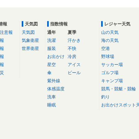
情報
天気図
指数情報
レジャー天気
注意報
天気図
通年
夏季
山の天気
報
気象衛星
洗濯
汗かき
海の天気
報
世界衛星
服装
不快
空港
報
お出かけ
冷房
野球場
報
星空
アイス
サッカー場
災
傘
ビール
ゴルフ場
紫外線
キャンプ場
体感温度
競馬・競艇・競輪
洗車
釣り
睡眠
お出かけスポット