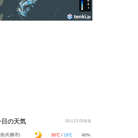
今日の天気
06日23:00発表
道(札幌市)
30℃
/
18℃
40%