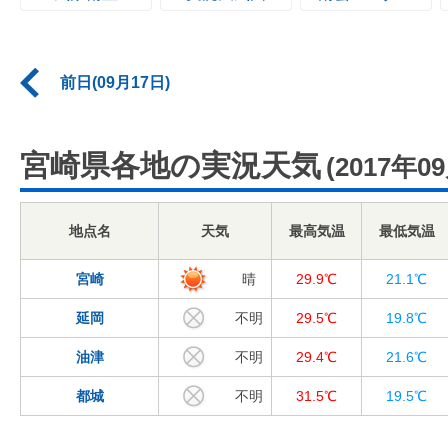
前日(09月17日)
宮崎県各地の実況天気
(2017年0
地点名
天気
最高気温
最低気温
宮崎
晴
29.9℃
21.1℃
延岡
不明
29.5℃
19.8℃
油津
不明
29.4℃
21.6℃
都城
不明
31.5℃
19.5℃