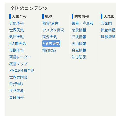
全国のコンテンツ
天気予報
観測
防災情報
天気図
天気予報
雨雲(過去)
警報・注意報
天気図
世界天気
アメダス実況
地震情報
気象衛星
気圧予報
実況天気
津波情報
世界衛星
2週間天気
過去天気
火山情報
長期予報
雷(実況)
台風情報
雨雲レーダー
知る防災
積雪マップ
PM2.5分布予測
世界の雨雲
雷(予報)
道路気象
黄砂情報