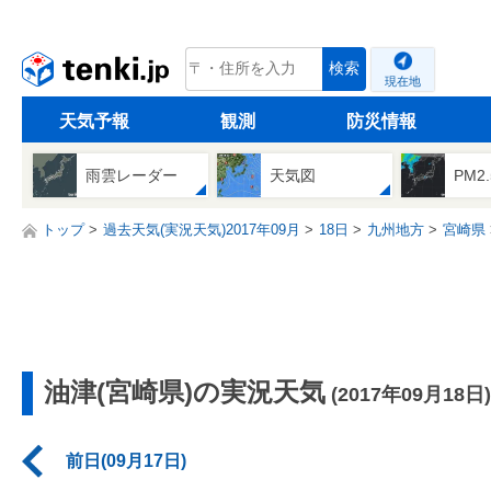
tenki.jp
検索
現在地
天気予報
観測
防災情報
雨雲レーダー
天気図
PM2
トップ
過去天気(実況天気)2017年09月
18日
九州地方
宮崎県
油津(宮崎県)の実況天気
(2017年09月18日)
前日(09月17日)