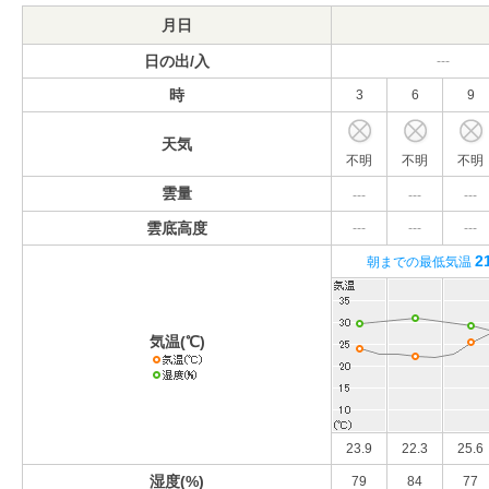
月日
日の出/入
---
時
3
6
9
天気
不明
不明
不明
雲量
---
---
---
雲底高度
---
---
---
2
朝までの最低気温
気温(℃)
23.9
22.3
25.6
湿度(%)
79
84
77