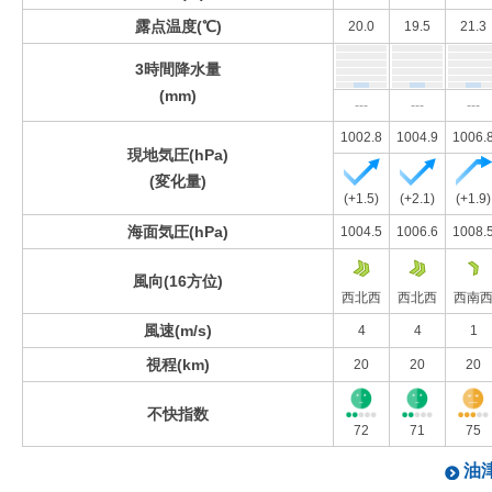
露点温度(℃)
20.0
19.5
21.3
3時間降水量
(mm)
---
---
---
1002.8
1004.9
1006.
現地気圧(hPa)
(変化量)
(+1.5)
(+2.1)
(+1.9)
海面気圧(hPa)
1004.5
1006.6
1008.
風向(16方位)
西北西
西北西
西南
風速(m/s)
4
4
1
視程(km)
20
20
20
不快指数
72
71
75
油津