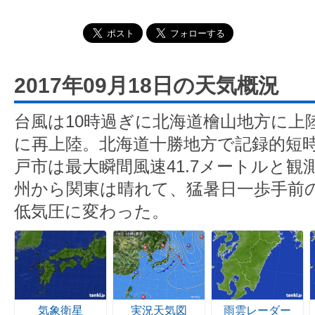
2017年09月18日の天気概況
台風は10時過ぎに北海道檜山地方に上
に再上陸。北海道十勝地方で記録的短
戸市は最大瞬間風速41.7メートルと観
州から関東は晴れて、猛暑日一歩手前
低気圧に変わった。
気象衛星
実況天気図
雨雲レーダー