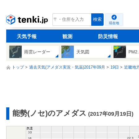
tenki.jp
検索
現在地
天気予報
観測
防災情報
雨雲レーダー
天気図
PM2
トップ
過去天気(アメダス実況・気温)2017年09月
19日
近畿地
能勢(ノセ)のアメダス
(2017年09月19日)