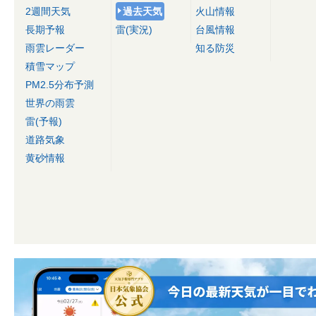
2週間天気
過去天気
火山情報
長期予報
雷(実況)
台風情報
雨雲レーダー
知る防災
積雪マップ
PM2.5分布予測
世界の雨雲
雷(予報)
道路気象
黄砂情報