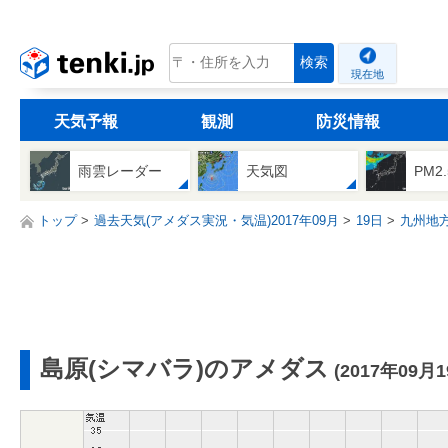
tenki.jp
検索
現在地
天気予報
観測
防災情報
雨雲レーダー
天気図
PM2
トップ
過去天気(アメダス実況・気温)2017年09月
19日
九州地
島原(シマバラ)のアメダス
(2017年09月1