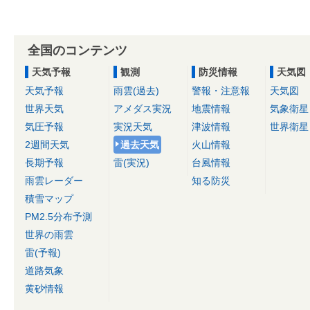
全国のコンテンツ
天気予報
観測
防災情報
天気図
天気予報
雨雲(過去)
警報・注意報
天気図
世界天気
アメダス実況
地震情報
気象衛星
気圧予報
実況天気
津波情報
世界衛星
2週間天気
過去天気
火山情報
長期予報
雷(実況)
台風情報
雨雲レーダー
知る防災
積雪マップ
PM2.5分布予測
世界の雨雲
雷(予報)
道路気象
黄砂情報