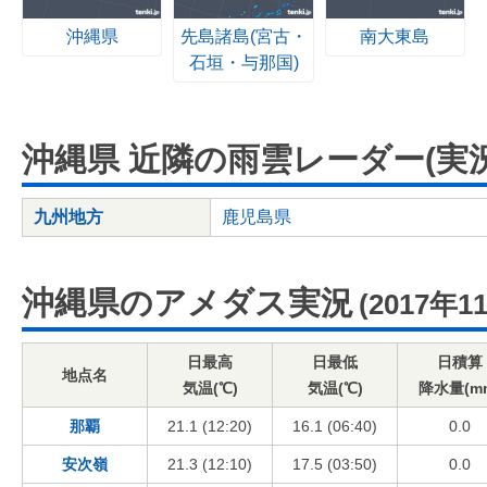
沖縄県
先島諸島(宮古・
南大東島
石垣・与那国)
沖縄県 近隣の雨雲レーダー(実況
九州地方
鹿児島県
沖縄県のアメダス実況
(2017年1
日最高
日最低
日積算
地点名
気温(℃)
気温(℃)
降水量(m
那覇
21.1 (12:20)
16.1 (06:40)
0.0
安次嶺
21.3 (12:10)
17.5 (03:50)
0.0