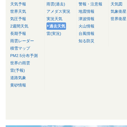
天気予報
雨雲(過去)
警報・注意報
天気図
世界天気
アメダス実況
地震情報
気象衛星
気圧予報
実況天気
津波情報
世界衛星
2週間天気
過去天気
火山情報
長期予報
雷(実況)
台風情報
雨雲レーダー
知る防災
積雪マップ
PM2.5分布予測
世界の雨雲
雷(予報)
道路気象
黄砂情報