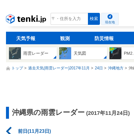
tenki.jp
検索
現在地
天気予報
観測
防災情報
雨雲レーダー
天気図
PM2
トップ
過去天気(雨雲レーダー)2017年11月
24日
沖縄地方
沖
沖縄県の雨雲レーダー
(2017年11月24日)
前日(11月23日)