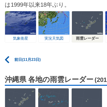
は1999年以来18年ぶり。
気象衛星
実況天気図
雨雲レーダー
前日(11月23日)
沖縄県 各地の雨雲レーダー
(20