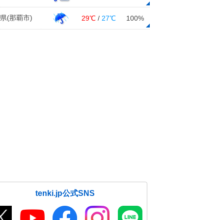
県(那覇市)
29℃
/
27℃
100%
tenki.jp公式SNS