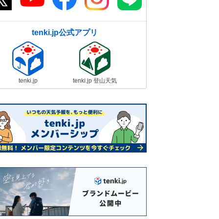
tenki.jp公式アプリ
tenki.jp
tenki.jp 登山天気