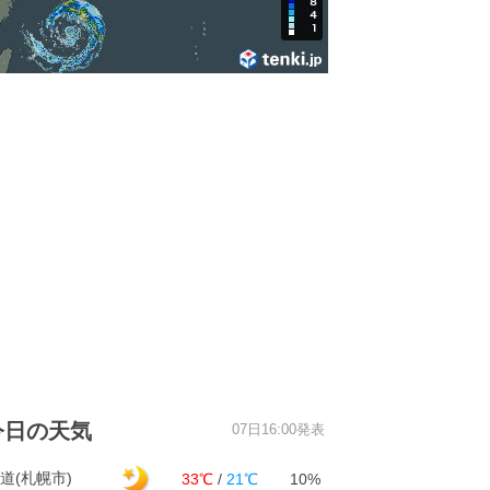
今日の天気
07日16:00発表
道(札幌市)
33℃
/
21℃
10%