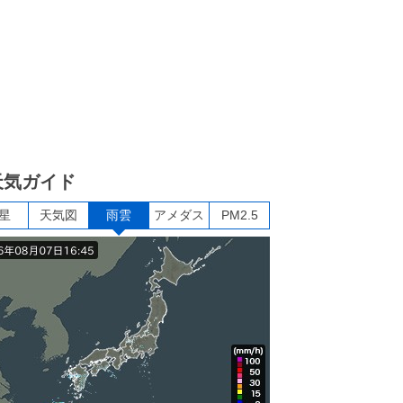
天気ガイド
星
天気図
雨雲
アメダス
PM2.5