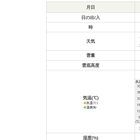
月日
日の出/入
時
天気
雲量
雲底高度
気温(℃)
湿度(%)