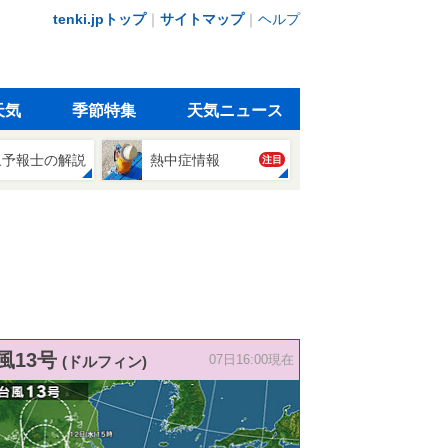
tenki.jpトップ
｜
サイトマップ
｜
ヘルプ
天気
季節特集
天気ニュース
象予報士の解説
熱中症情報
注目
風13号
(ドルフィン)
07日16:00現在