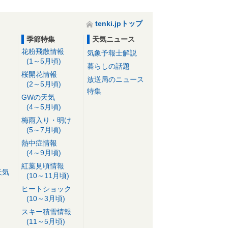
tenki.jpトップ
季節特集
天気ニュース
花粉飛散情報
気象予報士解説
(1～5月頃)
暮らしの話題
桜開花情報
放送局のニュース
(2～5月頃)
特集
GWの天気
(4～5月頃)
梅雨入り・明け
(5～7月頃)
熱中症情報
(4～9月頃)
紅葉見頃情報
天気
(10～11月頃)
ヒートショック
(10～3月頃)
スキー積雪情報
(11～5月頃)