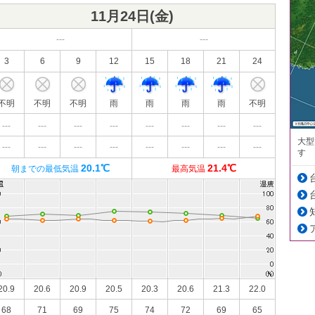
11月24日(
金
)
---
---
3
6
9
12
15
18
21
24
不明
不明
不明
雨
雨
雨
雨
不明
---
---
---
---
---
---
---
---
大型
---
---
---
---
---
---
---
---
す
20.1℃
21.4℃
朝までの最低気温
最高気温
20.9
20.6
20.9
20.5
20.3
20.6
21.3
22.0
68
71
69
75
74
72
69
65