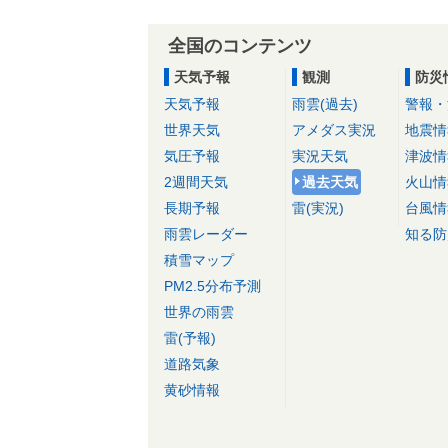
全国のコンテンツ
天気予報
観測
防災
天気予報
雨雲(過去)
警報・
世界天気
アメダス実況
地震情
気圧予報
実況天気
津波情
2週間天気
過去天気
火山情
長期予報
雷(実況)
台風情
雨雲レーダー
知る防
積雪マップ
PM2.5分布予測
世界の雨雲
雷(予報)
道路気象
黄砂情報