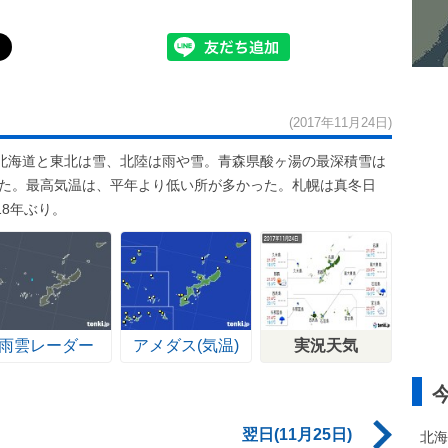
(2017年11月24日)
北海道と東北は雪、北陸は雨や雪。青森県酸ヶ湯の最深積雪は
れた。最高気温は、平年より低い所が多かった。札幌は真冬日
18年ぶり。
雨雲レーダー
アメダス(気温)
実況天気
翌日(11月25日)
北海