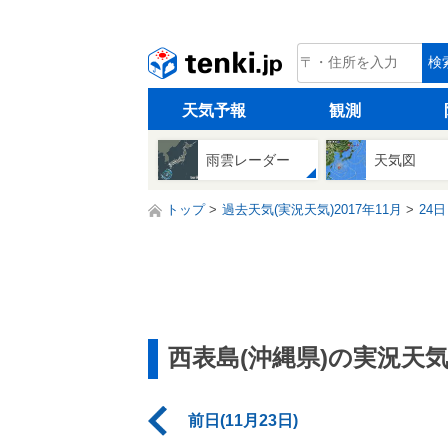
tenki.jp
検
天気予報
観測
雨雲レーダー
天気図
トップ
過去天気(実況天気)2017年11月
24日
西表島(沖縄県)の実況天
前日(11月23日)