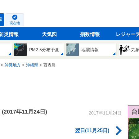
索
現在地
防災情報
天気図
指数情報
レジャー
PM2.5分布予測
地震情報
気
沖縄地方
沖縄県
西表島
気
台
(2017年11月24日)
2017年11月24日
翌日(11月25日)