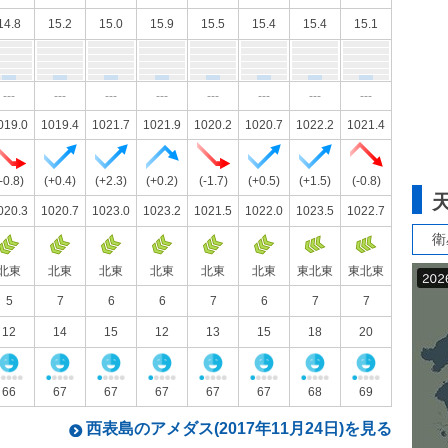
14.8
15.2
15.0
15.9
15.5
15.4
15.4
15.1
---
---
---
---
---
---
---
---
019.0
1019.4
1021.7
1021.9
1020.2
1020.7
1022.2
1021.4
-0.8)
(+0.4)
(+2.3)
(+0.2)
(-1.7)
(+0.5)
(+1.5)
(-0.8)
020.3
1020.7
1023.0
1023.2
1021.5
1022.0
1023.5
1022.7
衛
北東
北東
北東
北東
北東
北東
東北東
東北東
5
7
6
6
7
6
7
7
12
14
15
12
13
15
18
20
66
67
67
67
67
67
68
69
西表島のアメダス(2017年11月24日)を見る