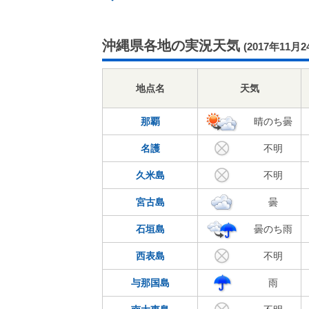
沖縄県各地の実況天気
(2017年11月2
地点名
天気
那覇
晴のち曇
名護
不明
久米島
不明
宮古島
曇
石垣島
曇のち雨
西表島
不明
与那国島
雨