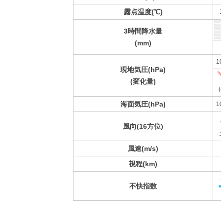
露点温度(℃)
3時間降水量
(mm)
1
現地気圧(hPa)
(変化量)
(
海面気圧(hPa)
1
風向(16方位)
風速(m/s)
視程(km)
不快指数