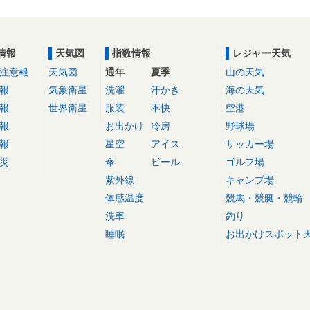
情報
天気図
指数情報
レジャー天気
注意報
天気図
通年
夏季
山の天気
報
気象衛星
洗濯
汗かき
海の天気
報
世界衛星
服装
不快
空港
報
お出かけ
冷房
野球場
報
星空
アイス
サッカー場
災
傘
ビール
ゴルフ場
紫外線
キャンプ場
体感温度
競馬・競艇・競輪
洗車
釣り
睡眠
お出かけスポット