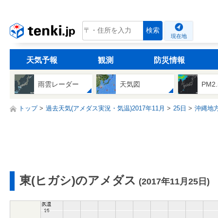
tenki.jp
検索
現在地
天気予報
観測
防災情報
雨雲レーダー
天気図
PM2
トップ
過去天気(アメダス実況・気温)2017年11月
25日
沖縄地
東(ヒガシ)のアメダス
(2017年11月25日)