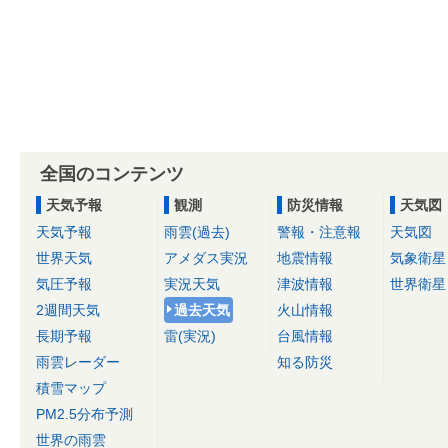
全国のコンテンツ
天気予報
観測
防災情報
天気図
天気予報
雨雲(過去)
警報・注意報
天気図
世界天気
アメダス実況
地震情報
気象衛星
気圧予報
実況天気
津波情報
世界衛星
2週間天気
過去天気
火山情報
長期予報
雷(実況)
台風情報
雨雲レーダー
知る防災
積雪マップ
PM2.5分布予測
世界の雨雲