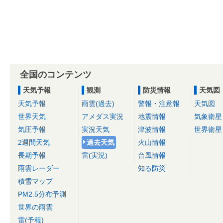
全国のコンテンツ
天気予報
観測
防災情報
天気図
天気予報
雨雲(過去)
警報・注意報
天気図
世界天気
アメダス実況
地震情報
気象衛星
気圧予報
実況天気
津波情報
世界衛星
2週間天気
過去天気
火山情報
長期予報
雷(実況)
台風情報
雨雲レーダー
知る防災
積雪マップ
PM2.5分布予測
世界の雨雲
雷(予報)