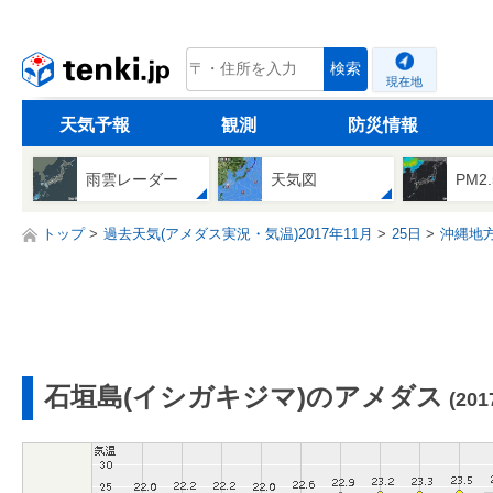
tenki.jp
検索
現在地
天気予報
観測
防災情報
雨雲レーダー
天気図
PM2
トップ
過去天気(アメダス実況・気温)2017年11月
25日
沖縄地
石垣島(イシガキジマ)のアメダス
(20