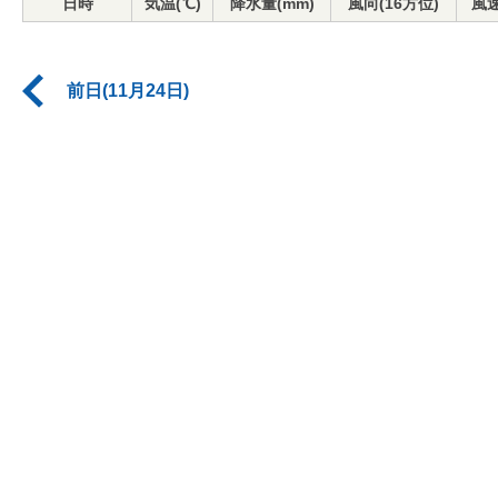
日時
気温(℃)
降水量(mm)
風向(16方位)
風速
前日(11月24日)