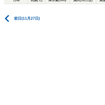
日時
気温(℃)
降水量(mm)
風向(16方位)
風速
前日(11月27日)