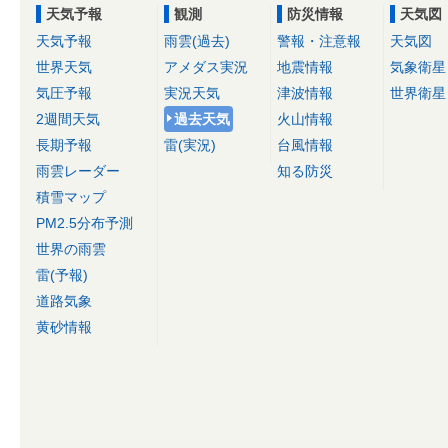
天気予報
観測
防災情報
天気図
天気予報
雨雲(過去)
警報・注意報
天気図
世界天気
アメダス実況
地震情報
気象衛星
気圧予報
実況天気
津波情報
世界衛星
2週間天気
過去天気
火山情報
長期予報
雷(実況)
台風情報
雨雲レーダー
知る防災
積雪マップ
PM2.5分布予測
世界の雨雲
雷(予報)
道路気象
黄砂情報