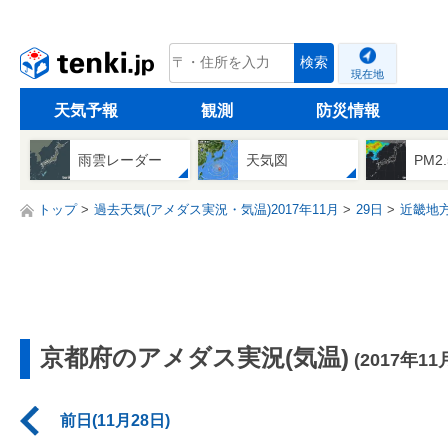
tenki.jp
検索
現在地
天気予報
観測
防災情報
雨雲レーダー
天気図
PM2
トップ
過去天気(アメダス実況・気温)2017年11月
29日
近畿地
京都府のアメダス実況(気温)
(2017年11
前日(11月28日)