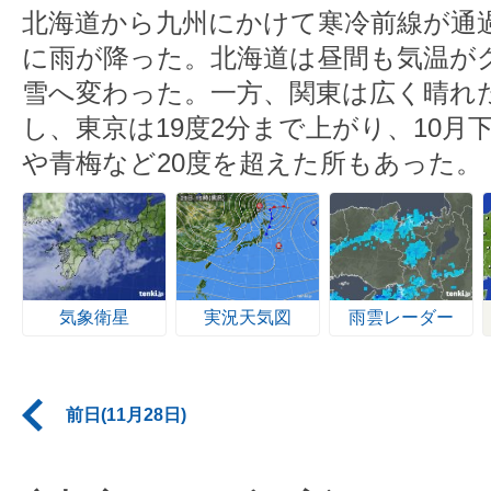
北海道から九州にかけて寒冷前線が通
に雨が降った。北海道は昼間も気温が
雪へ変わった。一方、関東は広く晴れ
し、東京は19度2分まで上がり、10月
や青梅など20度を超えた所もあった。
気象衛星
実況天気図
雨雲レーダー
前日(11月28日)