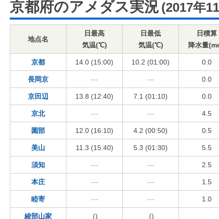
京都府のアメダス実況
(2017年1
日最高
日最低
日積算
地点名
気温(℃)
気温(℃)
降水量(m
京都
14.0 (15:00)
10.2 (01:00)
0.0
長岡京
---
---
0.0
京田辺
13.8 (12:40)
7.1 (01:10)
0.0
京北
---
---
4.5
園部
12.0 (16:10)
4.2 (00:50)
0.5
美山
11.3 (15:40)
5.3 (01:30)
5.5
須知
---
---
2.5
本庄
---
---
1.5
睦寄
---
---
1.0
綾部山家
()
()