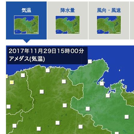
気温
降水量
風向・風速