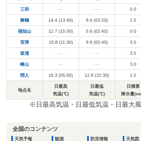
三和
---
---
0.0
舞鶴
14.4 (13:40)
8.4 (03:20)
1.5
福知山
12.7 (15:00)
5.6 (02:40)
0.0
宮津
15.8 (11:30)
9.9 (00:40)
3.5
坂浦
---
---
3.5
峰山
---
---
3.0
間人
16.3 (05:00)
12.8 (22:30)
1.5
日最高
日最低
日積算
地点名
気温(℃)
気温(℃)
降水量(m
※日最高気温・日最低気温・日最大風
全国のコンテンツ
天気予報
観測
防災情報
天気図