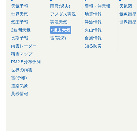
天気予報
雨雲(過去)
警報・注意報
天気図
世界天気
アメダス実況
地震情報
気象衛星
気圧予報
実況天気
津波情報
世界衛星
2週間天気
過去天気
火山情報
長期予報
雷(実況)
台風情報
雨雲レーダー
知る防災
積雪マップ
PM2.5分布予測
世界の雨雲
雷(予報)
道路気象
黄砂情報