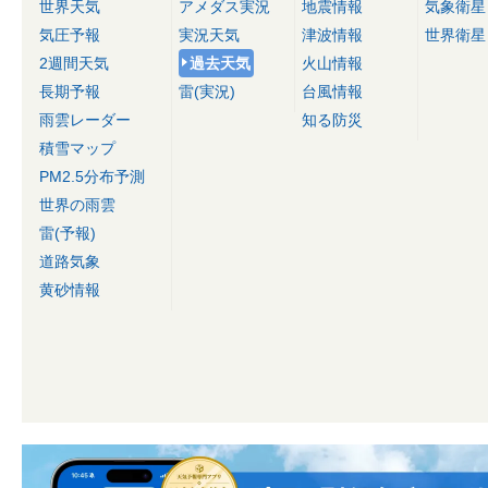
世界天気
アメダス実況
地震情報
気象衛星
気圧予報
実況天気
津波情報
世界衛星
2週間天気
過去天気
火山情報
長期予報
雷(実況)
台風情報
雨雲レーダー
知る防災
積雪マップ
PM2.5分布予測
世界の雨雲
雷(予報)
道路気象
黄砂情報