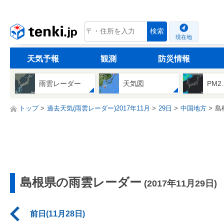
tenki.jp
検索
現在地
天気予報
観測
防災情報
雨雲レーダー
天気図
PM2
トップ
過去天気(雨雲レーダー)2017年11月
29日
中国地方
島
島根県の雨雲レーダー
(2017年11月29日)
前日(11月28日)