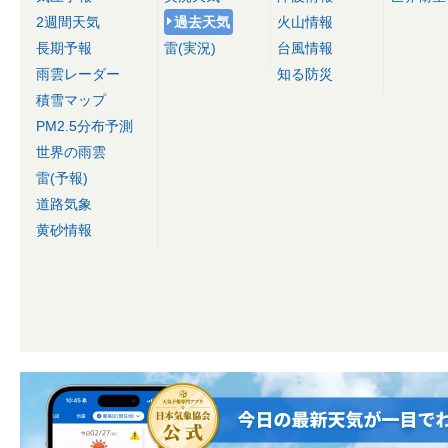
2週間天気
過去天気
火山情報
長期予報
雷(実況)
台風情報
雨雲レーダー
知る防災
積雪マップ
PM2.5分布予測
世界の雨雲
雷(予報)
道路気象
黄砂情報