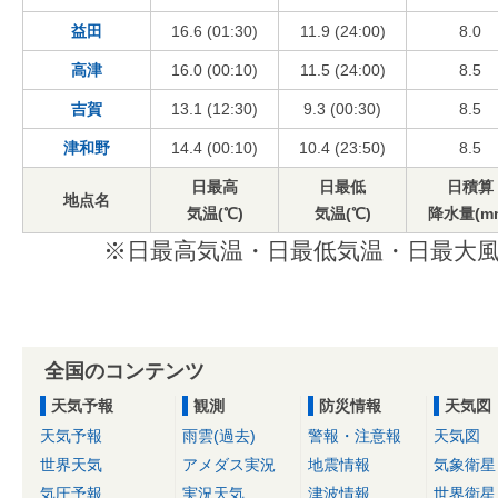
益田
16.6 (01:30)
11.9 (24:00)
8.0
高津
16.0 (00:10)
11.5 (24:00)
8.5
吉賀
13.1 (12:30)
9.3 (00:30)
8.5
津和野
14.4 (00:10)
10.4 (23:50)
8.5
日最高
日最低
日積算
地点名
気温(℃)
気温(℃)
降水量(m
※日最高気温・日最低気温・日最大風
全国のコンテンツ
天気予報
観測
防災情報
天気図
天気予報
雨雲(過去)
警報・注意報
天気図
世界天気
アメダス実況
地震情報
気象衛星
気圧予報
実況天気
津波情報
世界衛星