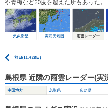
や青梅など20度を超えた所もあった。
気象衛星
実況天気図
雨雲レーダー
前日(11月28日)
島根県 近隣の雨雲レーダー(実況
中国地方
鳥取県
広島県