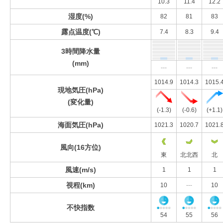
10.3
11.4
12.2
湿度(%)
82
81
83
露点温度(℃)
7.4
8.3
9.4
3時間降水量
(mm)
---
---
---
1014.9
1014.3
1015.
現地気圧(hPa)
(変化量)
(-1.3)
(-0.6)
(+1.1)
海面気圧(hPa)
1021.3
1020.7
1021.
風向(16方位)
東
北北西
北
風速(m/s)
1
1
1
視程(km)
10
---
10
不快指数
54
55
56