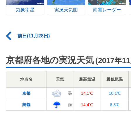
気象衛星
実況天気図
雨雲レーダー
前日(11月28日)
京都府各地の実況天気
(2017年1
地点名
天気
最高気温
最低気温
京都
曇
14.1℃
10.1℃
舞鶴
雨
14.4℃
8.3℃