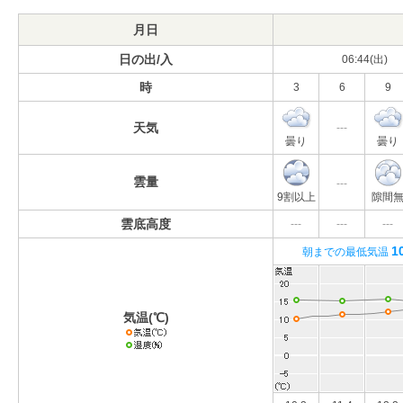
月日
日の出/入
06:44(出)
時
3
6
9
天気
---
曇り
曇り
雲量
---
9割以上
隙間
雲底高度
---
---
---
1
朝までの最低気温
気温(℃)