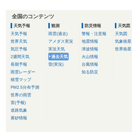
全国のコンテンツ
天気予報
観測
防災情報
天気図
天気予報
雨雲(過去)
警報・注意報
天気図
世界天気
アメダス実況
地震情報
気象衛星
気圧予報
実況天気
津波情報
世界衛星
2週間天気
過去天気
火山情報
長期予報
雷(実況)
台風情報
雨雲レーダー
知る防災
積雪マップ
PM2.5分布予測
世界の雨雲
雷(予報)
道路気象
黄砂情報