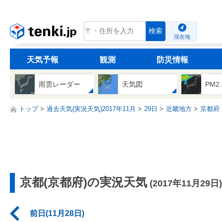
tenki.jp
検索
現在地
天気予報
観測
防災情報
雨雲レーダー
天気図
PM2
トップ
過去天気(実況天気)2017年11月
29日
近畿地方
京都府
京都(京都府)の実況天気
(2017年11月29日)
前日(11月28日)