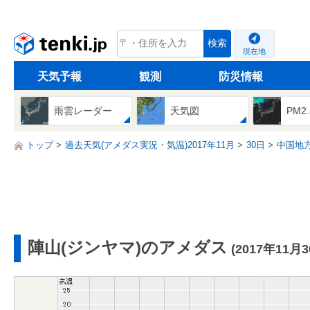
tenki.jp
検索
現在地
天気予報
観測
防災情報
雨雲レーダー
天気図
PM2
トップ
過去天気(アメダス実況・気温)2017年11月
30日
中国地
陣山(ジンヤマ)のアメダス
(2017年11月3