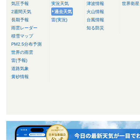
気圧予報
実況天気
津波情報
世界衛星
2週間天気
過去天気
火山情報
長期予報
雷(実況)
台風情報
雨雲レーダー
知る防災
積雪マップ
PM2.5分布予測
世界の雨雲
雷(予報)
道路気象
黄砂情報