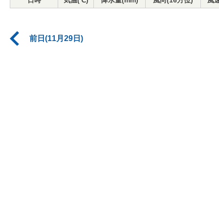
日時
気温(℃)
降水量(mm)
風向(16方位)
風速
前日(11月29日)