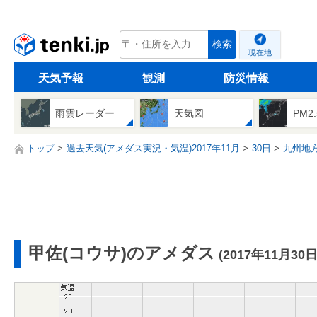
tenki.jp
検索
現在地
天気予報
観測
防災情報
雨雲レーダー
天気図
PM2
トップ
過去天気(アメダス実況・気温)2017年11月
30日
九州地
甲佐(コウサ)のアメダス
(2017年11月30日