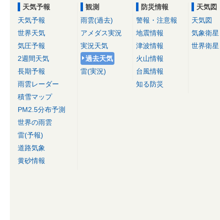
天気予報
観測
防災情報
天気図
天気予報
雨雲(過去)
警報・注意報
天気図
世界天気
アメダス実況
地震情報
気象衛星
気圧予報
実況天気
津波情報
世界衛星
2週間天気
過去天気
火山情報
長期予報
雷(実況)
台風情報
雨雲レーダー
知る防災
積雪マップ
PM2.5分布予測
世界の雨雲
雷(予報)
道路気象
黄砂情報