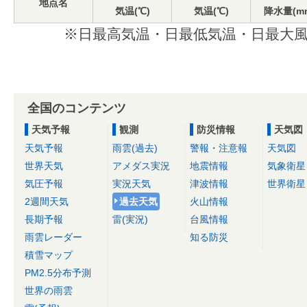
地点名
気温(℃)
気温(℃)
降水量(m
※日最高気温・日最低気温・日最大風
全国のコンテンツ
天気予報
観測
防災情報
天気図
天気予報
雨雲(過去)
警報・注意報
天気図
世界天気
アメダス実況
地震情報
気象衛星
気圧予報
実況天気
津波情報
世界衛星
2週間天気
過去天気
火山情報
長期予報
雷(実況)
台風情報
雨雲レーダー
知る防災
積雪マップ
PM2.5分布予測
世界の雨雲