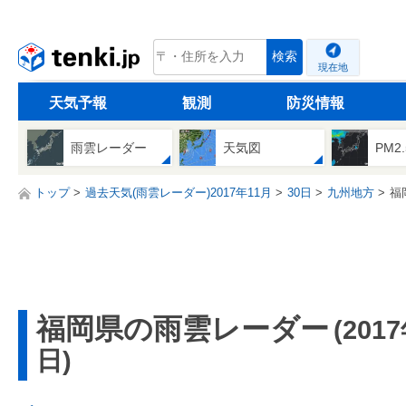
tenki.jp
検索
現在地
天気予報
観測
防災情報
雨雲レーダー
天気図
PM2
トップ
過去天気(雨雲レーダー)2017年11月
30日
九州地方
福
福岡県の雨雲レーダー
(201
日)