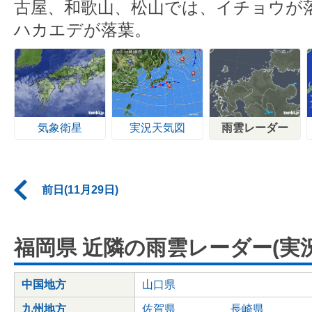
古屋、和歌山、松山では、イチョウが
ハカエデが落葉。
気象衛星
実況天気図
雨雲レーダー
前日(11月29日)
福岡県 近隣の雨雲レーダー(実況
中国地方
山口県
九州地方
佐賀県
長崎県