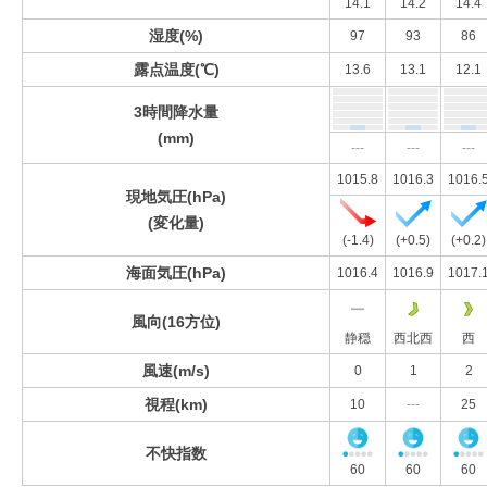
14.1
14.2
14.4
湿度(%)
97
93
86
露点温度(℃)
13.6
13.1
12.1
3時間降水量
(mm)
---
---
---
1015.8
1016.3
1016.
現地気圧(hPa)
(変化量)
(-1.4)
(+0.5)
(+0.2)
海面気圧(hPa)
1016.4
1016.9
1017.
風向(16方位)
静穏
西北西
西
風速(m/s)
0
1
2
視程(km)
10
---
25
不快指数
60
60
60