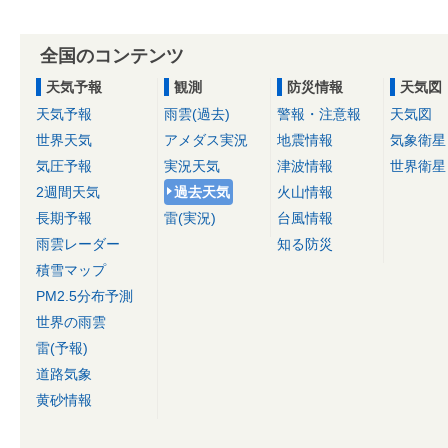
全国のコンテンツ
天気予報
観測
防災情報
天気図
天気予報
雨雲(過去)
警報・注意報
天気図
世界天気
アメダス実況
地震情報
気象衛星
気圧予報
実況天気
津波情報
世界衛星
2週間天気
過去天気
火山情報
長期予報
雷(実況)
台風情報
雨雲レーダー
知る防災
積雪マップ
PM2.5分布予測
世界の雨雲
雷(予報)
道路気象
黄砂情報