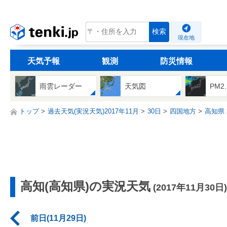
tenki.jp
検索
現在地
天気予報
観測
防災情報
雨雲レーダー
天気図
PM2
トップ
過去天気(実況天気)2017年11月
30日
四国地方
高知県
高知(高知県)の実況天気
(2017年11月30日)
前日(11月29日)