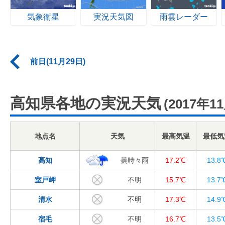
気象衛星
実況天気図
雨雲レーダー
前日(11月29日)
高知県各地の実況天気
(2017年1
地点名
天気
最高気温
最低気
高知
曇時々雨
17.2℃
13.8
室戸岬
不明
15.7℃
13.7
清水
不明
17.3℃
14.9
宿毛
不明
16.7℃
13.5