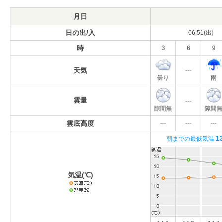
月日
日の出/入
06:51(出)
時
3
6
9
天気
---
曇り
雨
雲量
---
隙間無
隙間
雲底高度
---
---
---
1
朝までの最低気温
気温(℃)