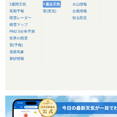
2週間天気
過去天気
火山情報
長期予報
雷(実況)
台風情報
雨雲レーダー
知る防災
積雪マップ
PM2.5分布予測
世界の雨雲
雷(予報)
道路気象
黄砂情報