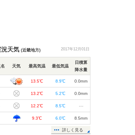
実況天気
2017年12月01日
(近畿地方)
日積算
点名
天気
最高気温
最低気温
降水量
戸
13.5℃
8.9℃
0.0
mm
路
13.2℃
5.2℃
0.0
mm
本
12.2℃
8.5℃
---
岡
9.3℃
6.0℃
8.5
mm
詳しく見る