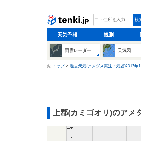
tenki.jp
検
天気予報
観測
雨雲レーダー
天気図
トップ
過去天気(アメダス実況・気温)2017年1
上郡(カミゴオリ)のアメ