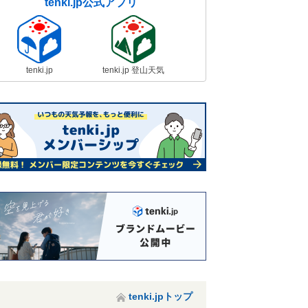
tenki.jp公式アプリ
tenki.jp
tenki.jp 登山天気
tenki.jpトップ