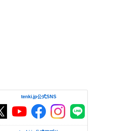
tenki.jp公式SNS