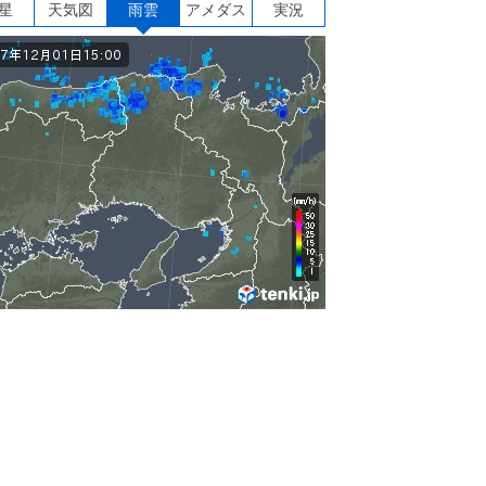
星
天気図
雨雲
アメダス
実況