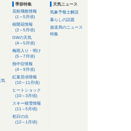
季節特集
天気ニュース
花粉飛散情報
気象予報士解説
(1～5月頃)
暮らしの話題
桜開花情報
放送局のニュース
(2～5月頃)
特集
GWの天気
(4～5月頃)
梅雨入り・明け
(5～7月頃)
熱中症情報
(4～9月頃)
紅葉見頃情報
天気
(10～11月頃)
ヒートショック
(10～3月頃)
スキー積雪情報
(11～5月頃)
初日の出
(12～1月頃)