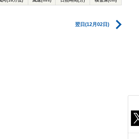
風向(16方位)
風速(m/s)
日照時間(分)
積雪深(cm)
翌日(12月02日)