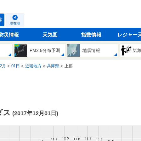
索
現在地
防災情報
天気図
指数情報
レジャー
PM2.5分布予測
地震情報
気
2月
01日
近畿地方
兵庫県
上郡
ダス
(2017年12月01日)