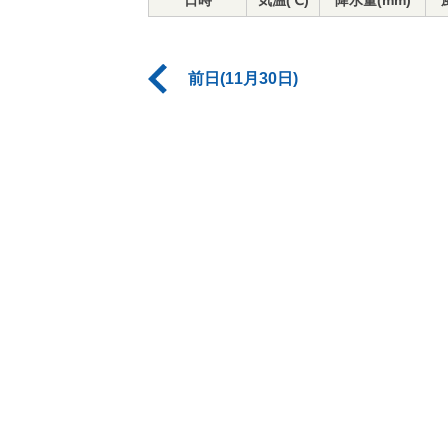
日時
気温(℃)
降水量(mm)
前日(11月30日)