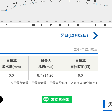
翌日(12月02日)
2017年12月01日
日積算
日最大
日積算
降水量(mm)
風速(m/s)
日照時間(時)
0.0
8.7 (14:20)
6.0
※日最高気温・日最低気温・日最大風速は、アメダス10分値です