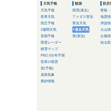
天気予報
観測
防災
天気予報
雨雲(過去)
警報・
世界天気
アメダス実況
地震情
気圧予報
実況天気
津波情
2週間天気
過去天気
火山情
長期予報
雷(実況)
台風情
雨雲レーダー
知る防
積雪マップ
PM2.5分布予測
世界の雨雲
雷(予報)
道路気象
黄砂情報