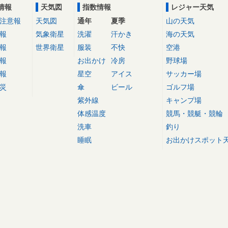
情報
天気図
指数情報
レジャー天気
注意報
天気図
通年
夏季
山の天気
報
気象衛星
洗濯
汗かき
海の天気
報
世界衛星
服装
不快
空港
報
お出かけ
冷房
野球場
報
星空
アイス
サッカー場
災
傘
ビール
ゴルフ場
紫外線
キャンプ場
体感温度
競馬・競艇・競輪
洗車
釣り
睡眠
お出かけスポット