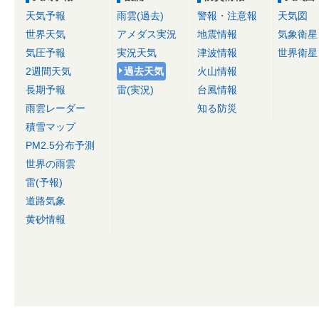
天気予報
雨雲(過去)
警報・注意報
天気図
世界天気
アメダス実況
地震情報
気象衛星
気圧予報
実況天気
津波情報
世界衛星
2週間天気
過去天気
火山情報
長期予報
雷(実況)
台風情報
雨雲レーダー
知る防災
積雪マップ
PM2.5分布予測
世界の雨雲
雷(予報)
道路気象
黄砂情報