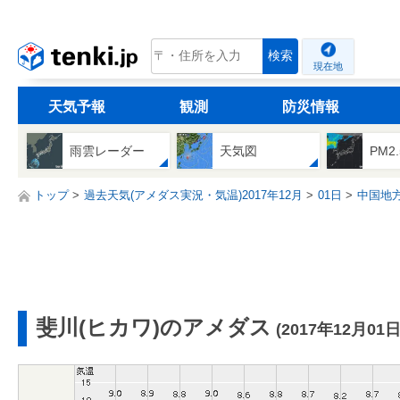
tenki.jp
検索
現在地
天気予報
観測
防災情報
雨雲レーダー
天気図
PM2
トップ
過去天気(アメダス実況・気温)2017年12月
01日
中国地
斐川(ヒカワ)のアメダス
(2017年12月01日