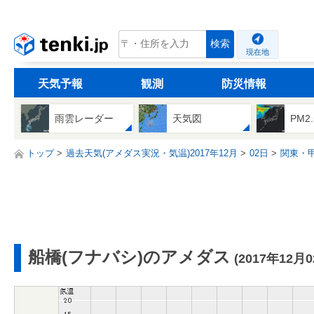
tenki.jp
検索
現在地
天気予報
観測
防災情報
雨雲レーダー
天気図
PM2
トップ
過去天気(アメダス実況・気温)2017年12月
02日
関東・
船橋(フナバシ)のアメダス
(2017年12月0