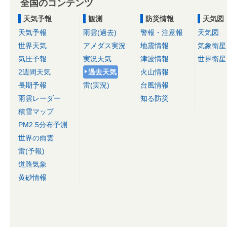
全国のコンテンツ
天気予報
観測
防災情報
天気図
天気予報
雨雲(過去)
警報・注意報
天気図
世界天気
アメダス実況
地震情報
気象衛星
気圧予報
実況天気
津波情報
世界衛星
2週間天気
過去天気
火山情報
長期予報
雷(実況)
台風情報
雨雲レーダー
知る防災
積雪マップ
PM2.5分布予測
世界の雨雲
雷(予報)
道路気象
黄砂情報