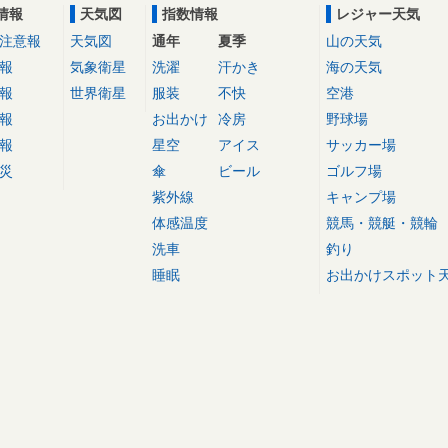
情報
天気図
指数情報
レジャー天気
注意報
天気図
通年
夏季
山の天気
報
気象衛星
洗濯
汗かき
海の天気
報
世界衛星
服装
不快
空港
報
お出かけ
冷房
野球場
報
星空
アイス
サッカー場
災
傘
ビール
ゴルフ場
紫外線
キャンプ場
体感温度
競馬・競艇・競輪
洗車
釣り
睡眠
お出かけスポット