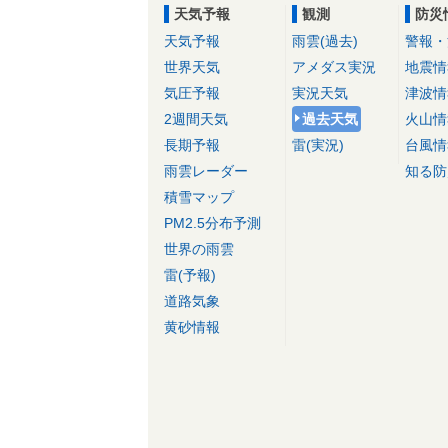
天気予報
観測
防災
天気予報
雨雲(過去)
警報・
世界天気
アメダス実況
地震情
気圧予報
実況天気
津波情
2週間天気
過去天気
火山情
長期予報
雷(実況)
台風情
雨雲レーダー
知る防
積雪マップ
PM2.5分布予測
世界の雨雲
雷(予報)
道路気象
黄砂情報