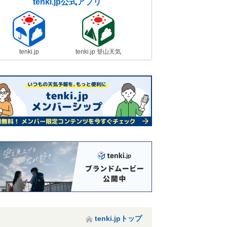
tenki.jp公式アプリ
tenki.jp
tenki.jp 登山天気
tenki.jpトップ