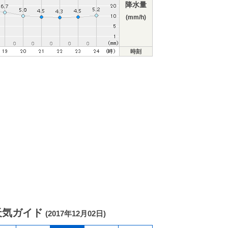
降水量
(mm/h)
時刻
天気ガイド
(2017年12月02日)