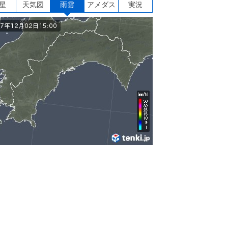
星
天気図
雨雲
アメダス
実況