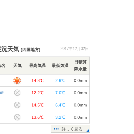
実況天気
2017年12月02日
(四国地方)
日積算
点名
天気
最高気温
最低気温
降水量
知
14.8℃
2.6℃
0.0
mm
戸岬
12.2℃
7.0℃
0.0
mm
水
14.5℃
6.4℃
0.0
mm
毛
13.6℃
3.2℃
0.0
mm
詳しく見る