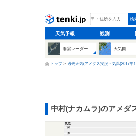
tenki.jp
検
天気予報
観測
雨雲レーダー
天気図
トップ
過去天気(アメダス実況・気温)2017年1
中村(ナカムラ)のアメダ