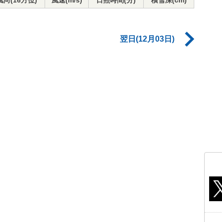
風向(16方位)
風速(m/s)
日照時間(分)
積雪深(cm)
翌日(12月03日)