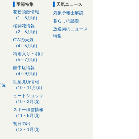
季節特集
天気ニュース
花粉飛散情報
気象予報士解説
(1～5月頃)
暮らしの話題
桜開花情報
放送局のニュース
(2～5月頃)
特集
GWの天気
(4～5月頃)
梅雨入り・明け
(5～7月頃)
熱中症情報
(4～9月頃)
紅葉見頃情報
天気
(10～11月頃)
ヒートショック
(10～3月頃)
スキー積雪情報
(11～5月頃)
初日の出
(12～1月頃)