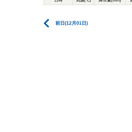
日時
気温(℃)
降水量(mm)
前日(12月01日)