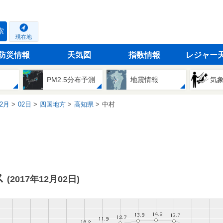
索
現在地
防災情報
天気図
指数情報
レジャー
PM2.5分布予測
地震情報
気
2月
02日
四国地方
高知県
中村
ス
(2017年12月02日)