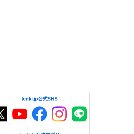
tenki.jp公式SNS