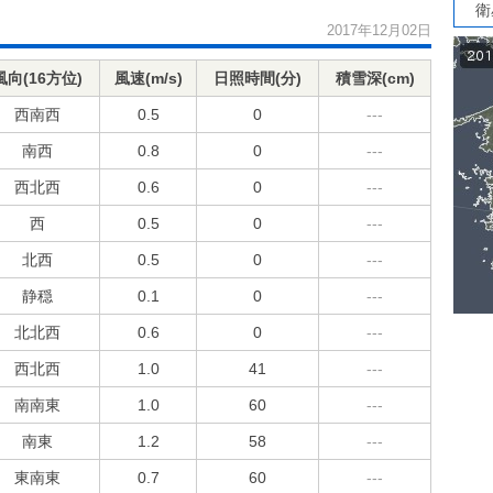
衛
2017年12月02日
風向(16方位)
風速(m/s)
日照時間(分)
積雪深(cm)
西南西
0.5
0
---
南西
0.8
0
---
西北西
0.6
0
---
西
0.5
0
---
北西
0.5
0
---
静穏
0.1
0
---
北北西
0.6
0
---
西北西
1.0
41
---
南南東
1.0
60
---
南東
1.2
58
---
東南東
0.7
60
---