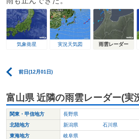
雨も止んできた。
気象衛星
実況天気図
雨雲レーダー
前日(12月01日)
富山県 近隣の雨雲レーダー(実況
関東・甲信地方
長野県
北陸地方
新潟県
石川県
東海地方
岐阜県