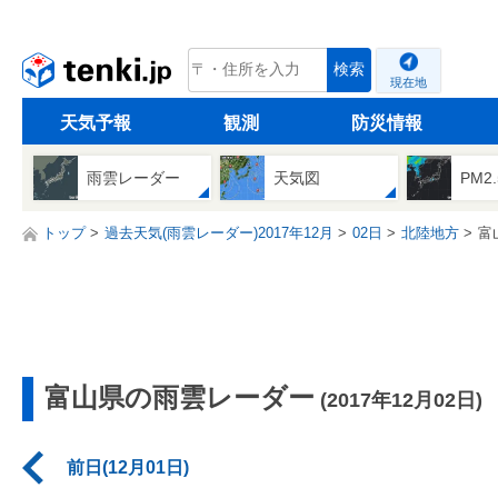
tenki.jp
検索
現在地
天気予報
観測
防災情報
雨雲レーダー
天気図
PM2
トップ
過去天気(雨雲レーダー)2017年12月
02日
北陸地方
富
富山県の雨雲レーダー
(2017年12月02日)
前日(12月01日)