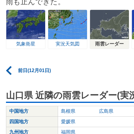
雨も止んできた。
気象衛星
実況天気図
雨雲レーダー
前日(12月01日)
山口県 近隣の雨雲レーダー(実況
中国地方
島根県
広島県
四国地方
愛媛県
九州地方
福岡県