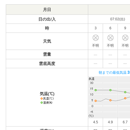
月日
日の出/入
07:02(出)
時
3
6
9
天気
不明
不明
不明
雲量
---
---
---
雲底高度
---
---
---
3
朝までの最低気温
気温(℃)
4.5
4.9
6.7