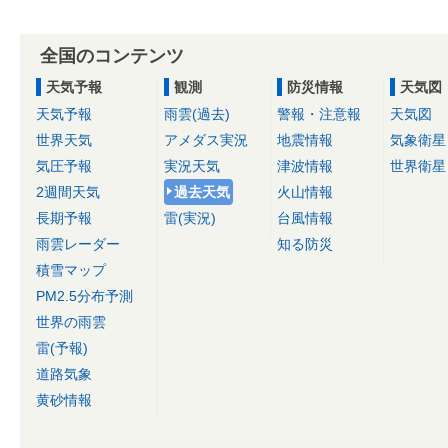
全国のコンテンツ
天気予報
観測
防災情報
天気図
天気予報
雨雲(過去)
警報・注意報
天気図
世界天気
アメダス実況
地震情報
気象衛星
気圧予報
実況天気
津波情報
世界衛星
2週間天気
過去天気
火山情報
長期予報
雷(実況)
台風情報
雨雲レーダー
知る防災
積雪マップ
PM2.5分布予測
世界の雨雲
雷(予報)
道路気象
黄砂情報