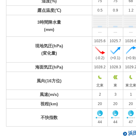
湿度(%)
75
75
68
露点温度(℃)
0.5
0.9
1.2
3時間降水量
(mm)
---
---
---
1025.6
1025.7
1026.
現地気圧(hPa)
(変化量)
(-0.2)
(+0.1)
(+0.9)
海面気圧(hPa)
1028.2
1028.3
1029.
風向(16方位)
北東
東
東北
風速(m/s)
2
3
1
視程(km)
20
20
20
不快指数
44
44
47
浜田