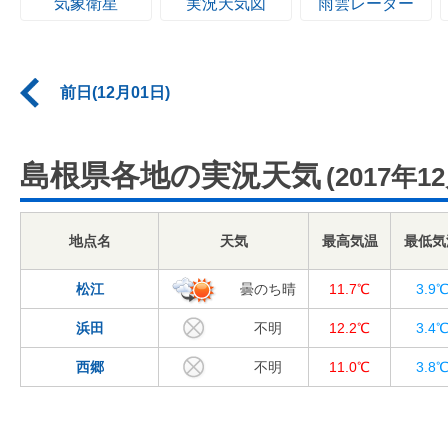
気象衛星
実況天気図
雨雲レーダー
前日(12月01日)
島根県各地の実況天気
(2017年1
地点名
天気
最高気温
最低気
松江
曇のち晴
11.7℃
3.9
浜田
不明
12.2℃
3.4
西郷
不明
11.0℃
3.8