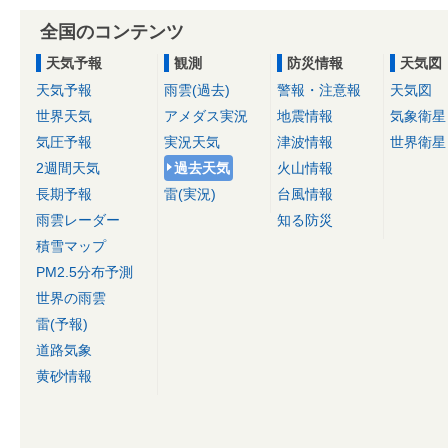
全国のコンテンツ
天気予報
観測
防災情報
天気図
天気予報
雨雲(過去)
警報・注意報
天気図
世界天気
アメダス実況
地震情報
気象衛星
気圧予報
実況天気
津波情報
世界衛星
2週間天気
過去天気
火山情報
長期予報
雷(実況)
台風情報
雨雲レーダー
知る防災
積雪マップ
PM2.5分布予測
世界の雨雲
雷(予報)
道路気象
黄砂情報