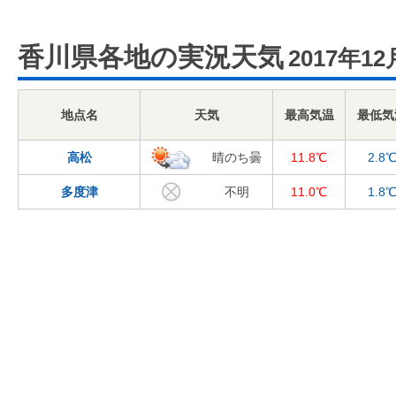
香川県各地の実況天気
2017年12
地点名
天気
最高気温
最低気
高松
晴のち曇
11.8℃
2.8
多度津
不明
11.0℃
1.8