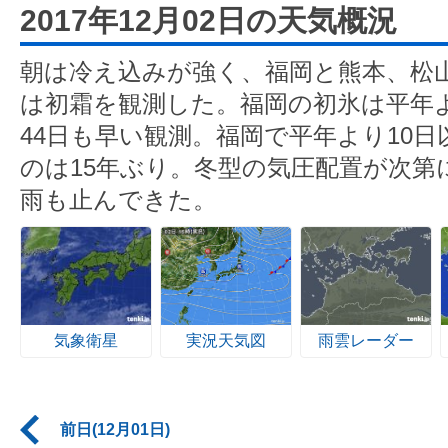
2017年12月02日の天気概況
朝は冷え込みが強く、福岡と熊本、松
は初霜を観測した。福岡の初氷は平年よ
44日も早い観測。福岡で平年より10
のは15年ぶり。冬型の気圧配置が次第
雨も止んできた。
気象衛星
実況天気図
雨雲レーダー
前日(12月01日)