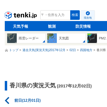
tenki.jp
検索
現在地
天気予報
観測
防災情報
雨雲レーダー
天気図
PM2
トップ
過去天気(実況天気)2017年12月
02日
四国地方
香川県
香川県の実況天気
(2017年12月02日)
前日(12月01日)