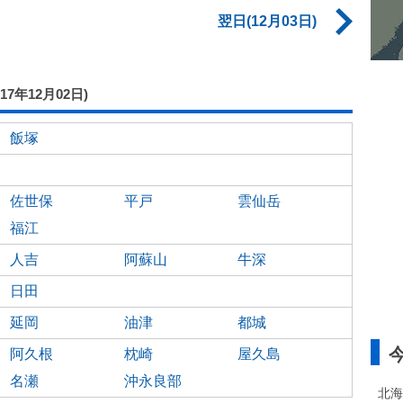
翌日(12月03日)
017年12月02日)
飯塚
佐世保
平戸
雲仙岳
福江
人吉
阿蘇山
牛深
日田
延岡
油津
都城
阿久根
枕崎
屋久島
名瀬
沖永良部
北海