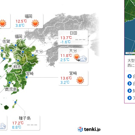
大型
西に