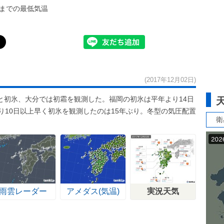
までの最低気温
(2017年12月02日)
と初氷、大分では初霜を観測した。福岡の初氷は平年より14日
り10日以上早く初氷を観測したのは15年ぶり。冬型の気圧配置
衛
。
雨雲レーダー
アメダス(気温)
実況天気