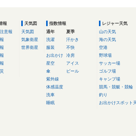
情報
天気図
指数情報
レジャー天気
注意報
天気図
通年
夏季
山の天気
報
気象衛星
洗濯
汗かき
海の天気
報
世界衛星
服装
不快
空港
報
お出かけ
冷房
野球場
報
星空
アイス
サッカー場
災
傘
ビール
ゴルフ場
紫外線
キャンプ場
体感温度
競馬・競艇・競輪
洗車
釣り
睡眠
お出かけスポット