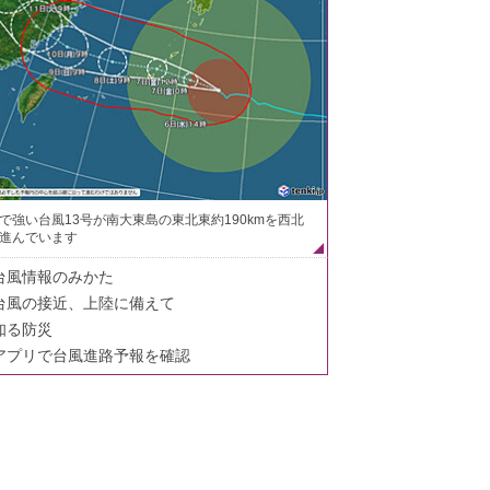
で強い台風13号が南大東島の東北東約190kmを西北
進んでいます
台風情報のみかた
台風の接近、上陸に備えて
知る防災
アプリで台風進路予報を確認