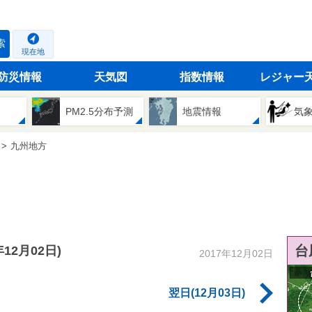
索
現在地
防災情報
天気図
指数情報
レジャー
PM2.5分布予測
地震情報
気
九州地方
台
年12月02日)
2017年12月02日
翌日(12月03日)