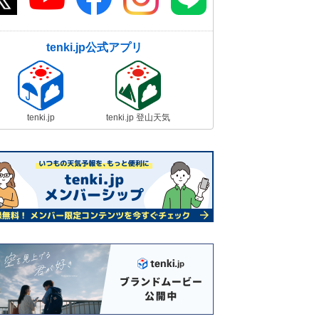
tenki.jp公式アプリ
tenki.jp
tenki.jp 登山天気