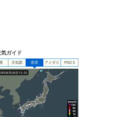
天気ガイド
星
天気図
雨雲
アメダス
PM2.5