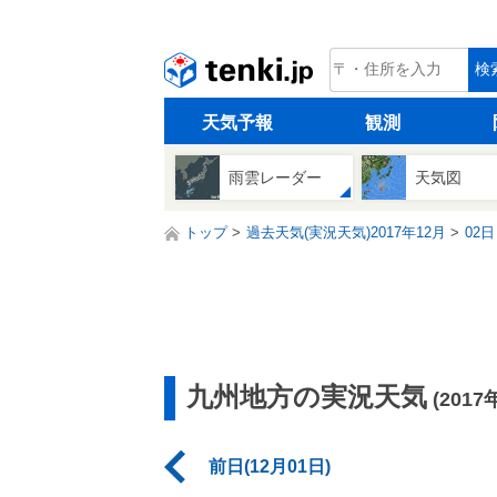
tenki.jp
検
天気予報
観測
雨雲レーダー
天気図
トップ
過去天気(実況天気)2017年12月
02日
九州地方の実況天気
(2017
前日(12月01日)