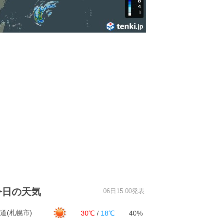
今日の天気
06日15:00発表
道(札幌市)
30℃
/
18℃
40%