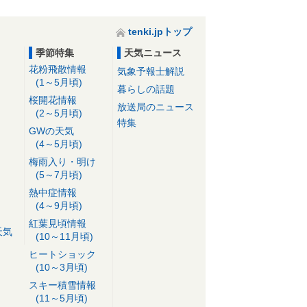
tenki.jpトップ
季節特集
天気ニュース
花粉飛散情報
気象予報士解説
(1～5月頃)
暮らしの話題
桜開花情報
放送局のニュース
(2～5月頃)
特集
GWの天気
(4～5月頃)
梅雨入り・明け
(5～7月頃)
熱中症情報
(4～9月頃)
紅葉見頃情報
天気
(10～11月頃)
ヒートショック
(10～3月頃)
スキー積雪情報
(11～5月頃)