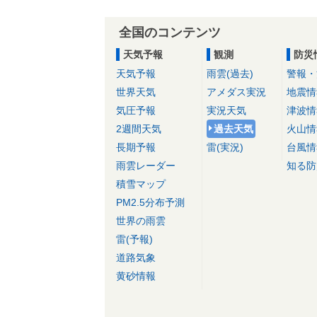
全国のコンテンツ
天気予報
観測
防災
天気予報
雨雲(過去)
警報・
世界天気
アメダス実況
地震情
気圧予報
実況天気
津波情
2週間天気
過去天気
火山情
長期予報
雷(実況)
台風情
雨雲レーダー
知る防
積雪マップ
PM2.5分布予測
世界の雨雲
雷(予報)
道路気象
黄砂情報