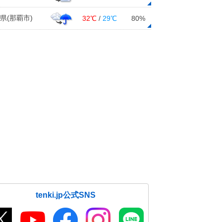
県(那覇市)
32℃
/
29℃
80%
tenki.jp公式SNS