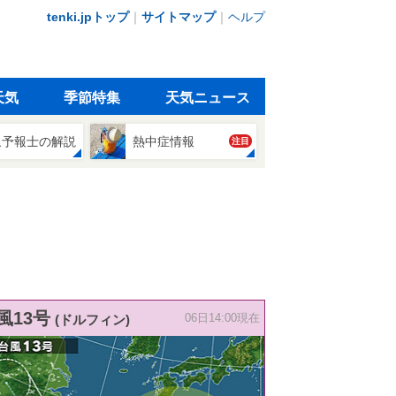
tenki.jpトップ
｜
サイトマップ
｜
ヘルプ
天気
季節特集
天気ニュース
象予報士の解説
熱中症情報
注目
風13号
(ドルフィン)
06日14:00現在