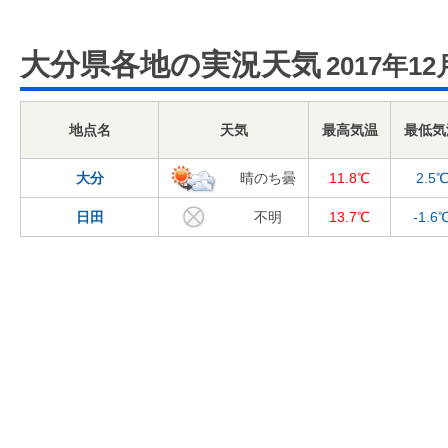
大分県各地の実況天気
2017年12
地点名
天気
最高気温
最低気
大分
晴のち曇
11.8℃
2.5
日田
不明
13.7℃
-1.6