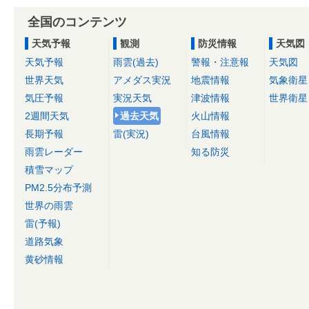
全国のコンテンツ
天気予報
観測
防災情報
天気図
天気予報
雨雲(過去)
警報・注意報
天気図
世界天気
アメダス実況
地震情報
気象衛星
気圧予報
実況天気
津波情報
世界衛星
2週間天気
過去天気
火山情報
長期予報
雷(実況)
台風情報
雨雲レーダー
知る防災
積雪マップ
PM2.5分布予測
世界の雨雲
雷(予報)
道路気象
黄砂情報