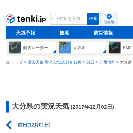
tenki.jp
検索
現在地
天気予報
観測
防災情報
雨雲レーダー
天気図
PM2
トップ
過去天気(実況天気)2017年12月
02日
九州地方
大分県
大分県の実況天気
(2017年12月02日)
前日(12月01日)