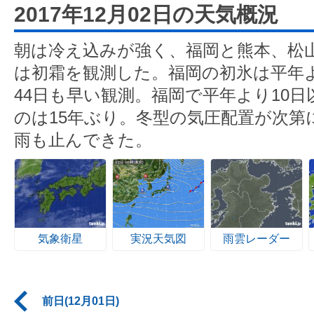
2017年12月02日の天気概況
朝は冷え込みが強く、福岡と熊本、松
は初霜を観測した。福岡の初氷は平年よ
44日も早い観測。福岡で平年より10
のは15年ぶり。冬型の気圧配置が次第
雨も止んできた。
気象衛星
実況天気図
雨雲レーダー
前日(12月01日)