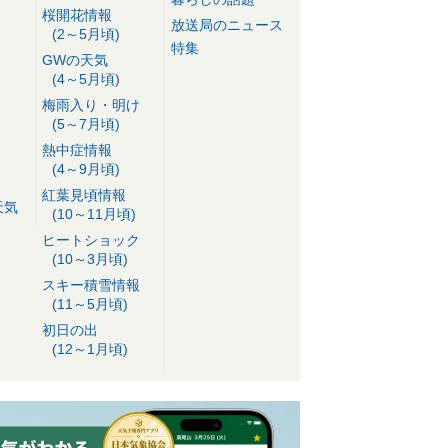
桜開花情報
放送局のニュース
(2～5月頃)
特集
GWの天気
(4～5月頃)
梅雨入り・明け
(5～7月頃)
熱中症情報
(4～9月頃)
紅葉見頃情報
天気
(10～11月頃)
ヒートショック
(10～3月頃)
スキー積雪情報
(11～5月頃)
初日の出
(12～1月頃)