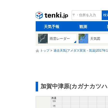
tenki.jp
検
天気予報
観測
雨雲レーダー
天気図
トップ
過去天気(アメダス実況・気温)2017年1
加賀中津原(カガナカツハ