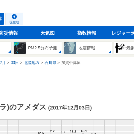
索
現在地
防災情報
天気図
指数情報
レジャー
PM2.5分布予測
地震情報
気
2月
03日
北陸地方
石川県
加賀中津原
ラ)のアメダス
(2017年12月03日)