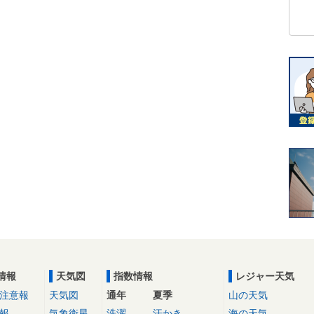
情報
天気図
指数情報
レジャー天気
注意報
天気図
通年
夏季
山の天気
報
気象衛星
洗濯
汗かき
海の天気