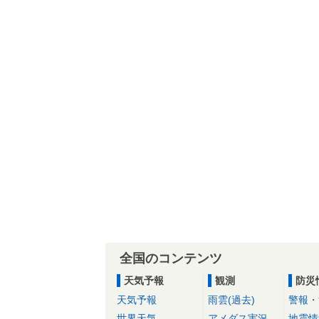
全国のコンテンツ
天気予報
観測
防災
天気予報
雨雲(過去)
警報・
世界天気
アメダス実況
地震情