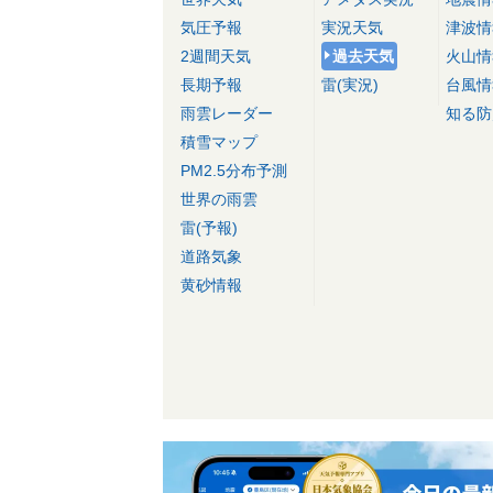
気圧予報
実況天気
津波情
2週間天気
過去天気
火山情
長期予報
雷(実況)
台風情
雨雲レーダー
知る防
積雪マップ
PM2.5分布予測
世界の雨雲
雷(予報)
道路気象
黄砂情報