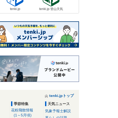
tenki.jp
tenki.jp 登山天気
tenki.jpトップ
季節特集
天気ニュース
花粉飛散情報
気象予報士解説
(1～5月頃)
暮らしの話題