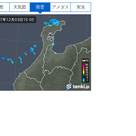
星
天気図
雨雲
アメダス
実況