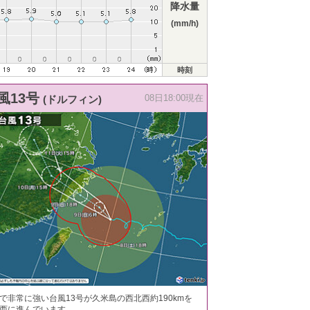
降水量
(mm/h)
時刻
風13号
(ドルフィン)
08日18:00現在
で非常に強い台風13号が久米島の西北西約190kmを
西に進んでいます