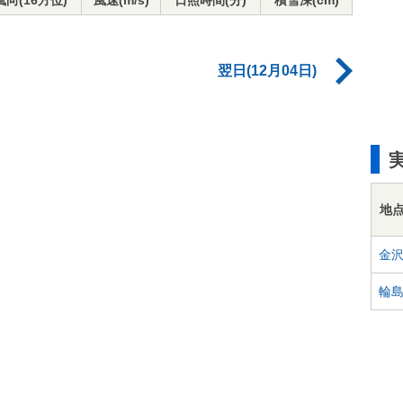
風向(16方位)
風速(m/s)
日照時間(分)
積雪深(cm)
翌日(12月04日)
地
金
輪