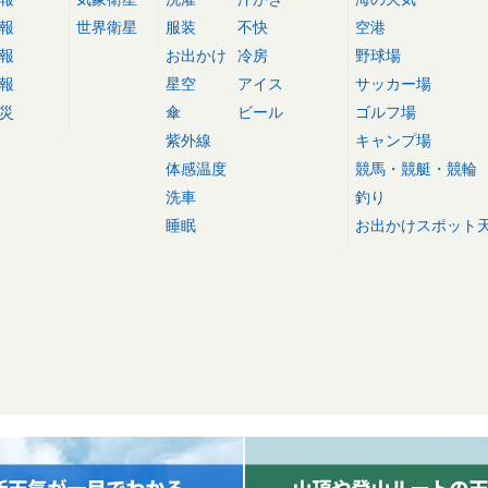
報
世界衛星
服装
不快
空港
報
お出かけ
冷房
野球場
報
星空
アイス
サッカー場
災
傘
ビール
ゴルフ場
紫外線
キャンプ場
体感温度
競馬・競艇・競輪
洗車
釣り
睡眠
お出かけスポット