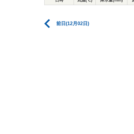
日時
気温(℃)
降水量(mm)
前日(12月02日)