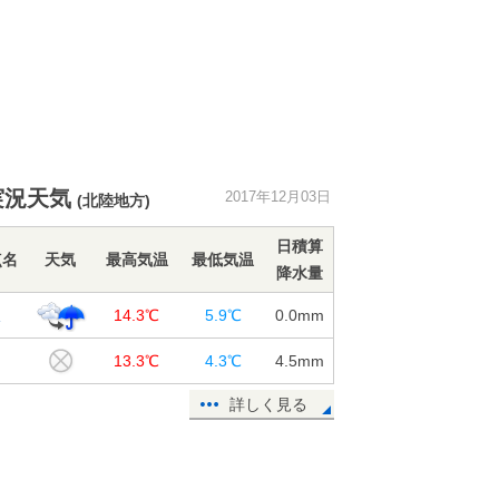
実況天気
2017年12月03日
(北陸地方)
日積算
点名
天気
最高気温
最低気温
降水量
沢
14.3℃
5.9℃
0.0
mm
島
13.3℃
4.3℃
4.5
mm
詳しく見る