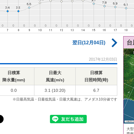
台
翌日(12月04日)
2017年12月03日
日積算
日最大
日積算
降水量(mm)
風速(m/s)
日照時間(時)
0.0
3.1 (10:20)
6.7
※日最高気温・日最低気温・日最大風速は、アメダス10分値です
大型
西南