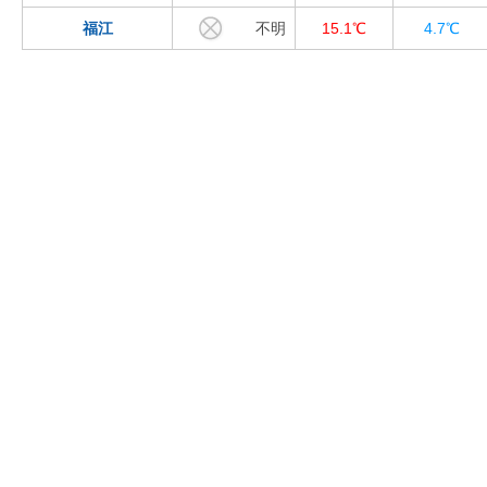
福江
不明
15.1℃
4.7℃