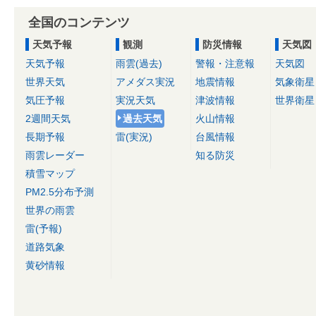
全国のコンテンツ
天気予報
観測
防災情報
天気図
天気予報
雨雲(過去)
警報・注意報
天気図
世界天気
アメダス実況
地震情報
気象衛星
気圧予報
実況天気
津波情報
世界衛星
2週間天気
過去天気
火山情報
長期予報
雷(実況)
台風情報
雨雲レーダー
知る防災
積雪マップ
PM2.5分布予測
世界の雨雲
雷(予報)
道路気象
黄砂情報