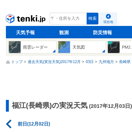
tenki.jp
検索
現在地
天気予報
観測
防災情報
雨雲レーダー
天気図
PM2
トップ
過去天気(実況天気)2017年12月
03日
九州地方
長崎県
福江(長崎県)の実況天気
(2017年12月03日)
前日(12月02日)