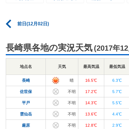
前日(12月02日)
長崎県各地の実況天気
(2017年1
地点名
天気
最高気温
最低気温
長崎
晴
16.5℃
6.3℃
佐世保
不明
17.2℃
5.7℃
平戸
不明
14.3℃
5.5℃
雲仙岳
不明
13.6℃
4.4℃
厳原
不明
12.8℃
2.9℃