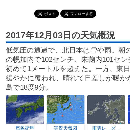
2017年12月03日の天気概況
低気圧の通過で、北日本は雪や雨。朝
の幌加内で102センチ、朱鞠内101セ
初めて1メートルを超えた。一方、東
緩やかに覆われ、晴れて日差しが暖か
島で18度9分。
気象衛星
実況天気図
雨雲レーダー