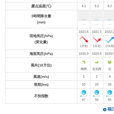
露点温度(℃)
4.1
5.2
6.2
3時間降水量
(mm)
---
---
---
1021.6
1021.3
1022.
現地気圧(hPa)
(変化量)
(-0.6)
(-0.3)
(+0.9)
海面気圧(hPa)
1025.0
1024.6
1025.
風向(16方位)
南西
北北西
北
風速(m/s)
1
2
4
視程(km)
20
20
20
不快指数
47
50
55
福江