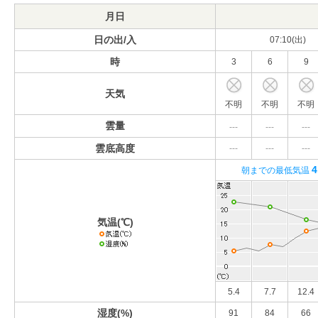
月日
日の出/入
07:10(出)
時
3
6
9
天気
不明
不明
不明
雲量
---
---
---
雲底高度
---
---
---
4
朝までの最低気温
気温(℃)
5.4
7.7
12.4
湿度(%)
91
84
66