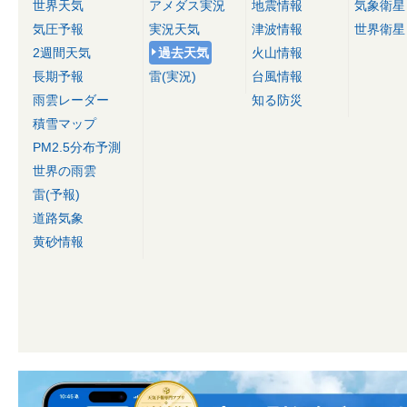
世界天気
アメダス実況
地震情報
気象衛星
気圧予報
実況天気
津波情報
世界衛星
2週間天気
過去天気
火山情報
長期予報
雷(実況)
台風情報
雨雲レーダー
知る防災
積雪マップ
PM2.5分布予測
世界の雨雲
雷(予報)
道路気象
黄砂情報