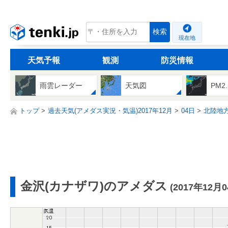
tenki.jp
検索
現在地
天気予報
観測
防災情報
雨雲レーダー
天気図
PM2
トップ
過去天気(アメダス実況・気温)2017年12月
04日
北陸地
金沢(カナザワ)のアメダス
(2017年12月0