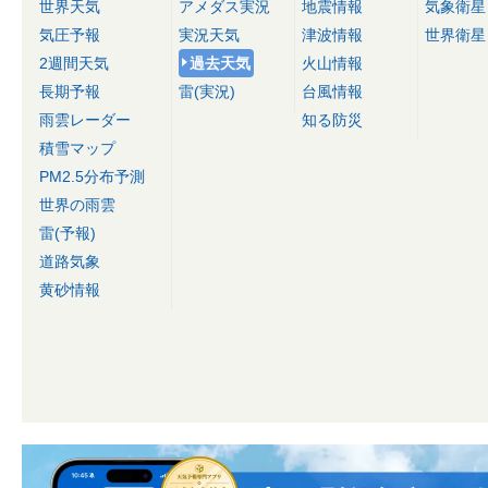
世界天気
アメダス実況
地震情報
気象衛星
気圧予報
実況天気
津波情報
世界衛星
2週間天気
過去天気
火山情報
長期予報
雷(実況)
台風情報
雨雲レーダー
知る防災
積雪マップ
PM2.5分布予測
世界の雨雲
雷(予報)
道路気象
黄砂情報