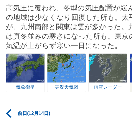
高気圧に覆われ、冬型の気圧配置が緩
の地域は少なくなり回復した所も。太
が、九州南部と関東は雲が多かった。
は真冬並みの寒さになった所も。東京の
気温が上がらず寒い一日になった。
気象衛星
実況天気図
雨雲レーダー
前日(12月14日)