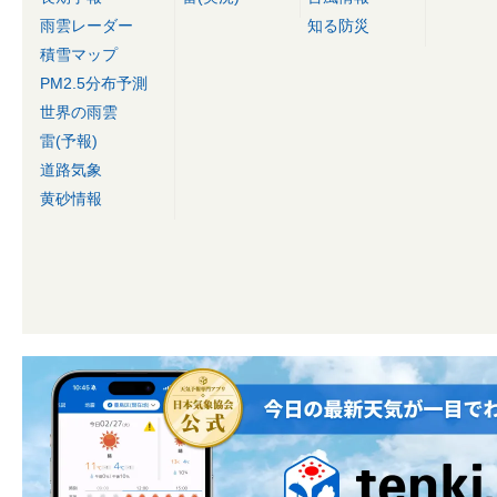
雨雲レーダー
知る防災
積雪マップ
PM2.5分布予測
世界の雨雲
雷(予報)
道路気象
黄砂情報