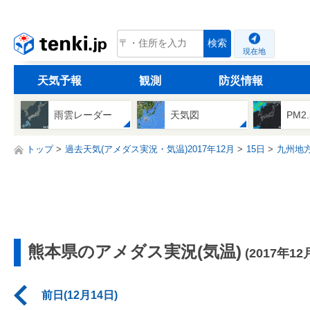
tenki.jp
検索
現在地
天気予報
観測
防災情報
雨雲レーダー
天気図
PM2
トップ
過去天気(アメダス実況・気温)2017年12月
15日
九州地
熊本県のアメダス実況(気温)
(2017年12
前日(12月14日)