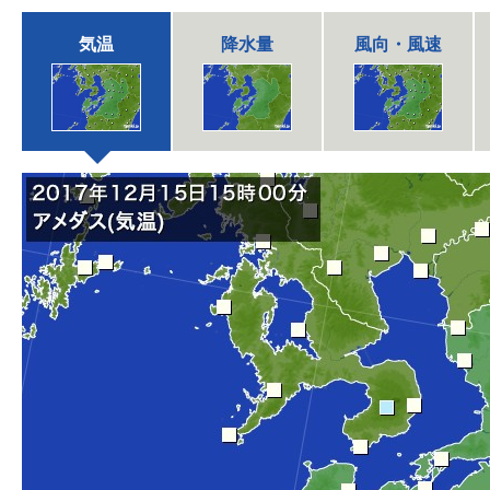
気温
降水量
風向・風速