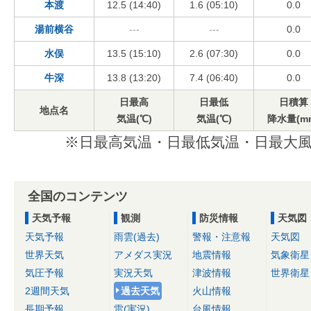
本渡
12.5 (14:40)
1.6 (05:10)
0.0
湯前横谷
---
---
0.0
水俣
13.5 (15:10)
2.6 (07:30)
0.0
牛深
13.8 (13:20)
7.4 (06:40)
0.0
日最高
日最低
日積算
地点名
気温(℃)
気温(℃)
降水量(m
※日最高気温・日最低気温・日最大風
全国のコンテンツ
天気予報
観測
防災情報
天気図
天気予報
雨雲(過去)
警報・注意報
天気図
世界天気
アメダス実況
地震情報
気象衛星
気圧予報
実況天気
津波情報
世界衛星
2週間天気
過去天気
火山情報
長期予報
雷(実況)
台風情報