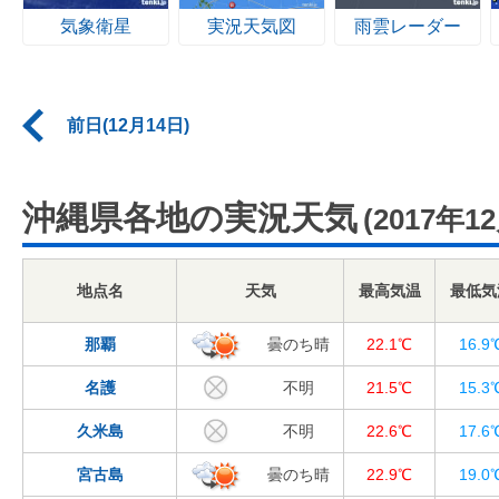
気象衛星
実況天気図
雨雲レーダー
前日(12月14日)
沖縄県各地の実況天気
(2017年1
地点名
天気
最高気温
最低気
那覇
曇のち晴
22.1℃
16.9
名護
不明
21.5℃
15.3
久米島
不明
22.6℃
17.6
宮古島
曇のち晴
22.9℃
19.0