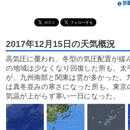
那覇
2017年12月15日の天気概況
高気圧に覆われ、冬型の気圧配置が緩
の地域は少なくなり回復した所も。太
が、九州南部と関東は雲が多かった。
は真冬並みの寒さになった所も。東京の
気温が上がらず寒い一日になった。