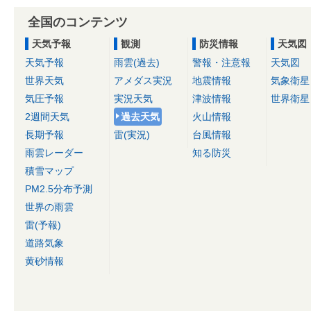
全国のコンテンツ
天気予報
観測
防災情報
天気図
天気予報
雨雲(過去)
警報・注意報
天気図
世界天気
アメダス実況
地震情報
気象衛星
気圧予報
実況天気
津波情報
世界衛星
2週間天気
過去天気
火山情報
長期予報
雷(実況)
台風情報
雨雲レーダー
知る防災
積雪マップ
PM2.5分布予測
世界の雨雲
雷(予報)
道路気象
黄砂情報