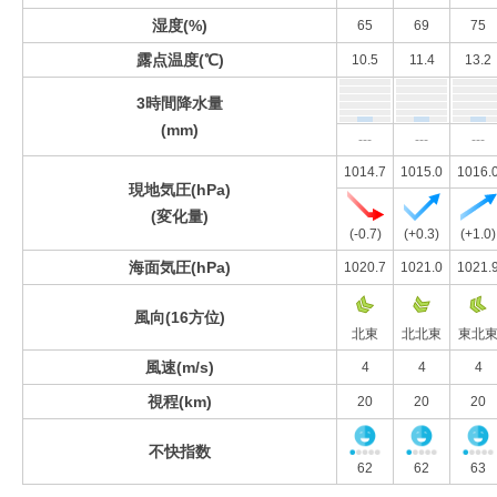
湿度(%)
65
69
75
露点温度(℃)
10.5
11.4
13.2
3時間降水量
(mm)
---
---
---
1014.7
1015.0
1016.
現地気圧(hPa)
(変化量)
(-0.7)
(+0.3)
(+1.0)
海面気圧(hPa)
1020.7
1021.0
1021.
風向(16方位)
北東
北北東
東北
風速(m/s)
4
4
4
視程(km)
20
20
20
不快指数
62
62
63