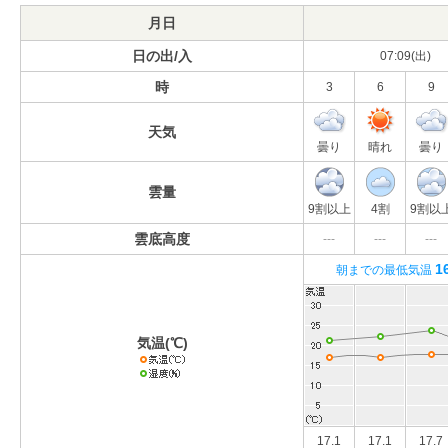
月日
日の出/入
07:09(出)
時
3
6
9
天気
曇り
晴れ
曇り
雲量
9割以上
4割
9割以
雲底高度
---
---
---
1
朝までの最低気温
気温(℃)
17.1
17.1
17.7