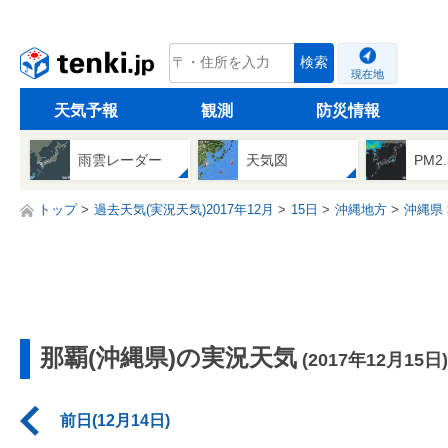
tenki.jp
検索
現在地
天気予報
観測
防災情報
雨雲レーダー
天気図
PM2
トップ
過去天気(実況天気)2017年12月
15日
沖縄地方
沖縄県
那覇(沖縄県)の実況天気
(2017年12月15日)
前日(12月14日)