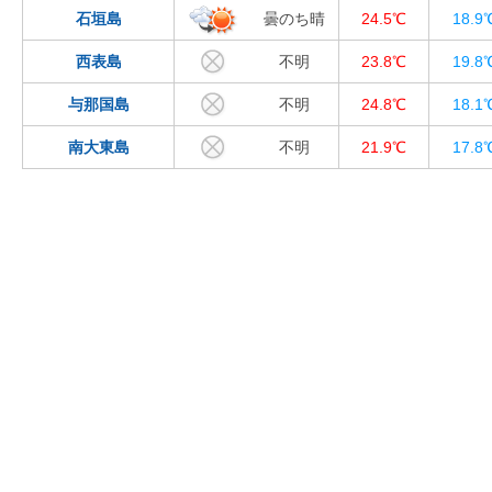
石垣島
曇のち晴
24.5℃
18.9
西表島
不明
23.8℃
19.8
与那国島
不明
24.8℃
18.1
南大東島
不明
21.9℃
17.8