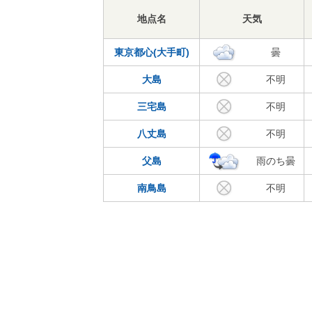
地点名
天気
東京都心(大手町)
曇
大島
不明
三宅島
不明
八丈島
不明
父島
雨のち曇
南鳥島
不明