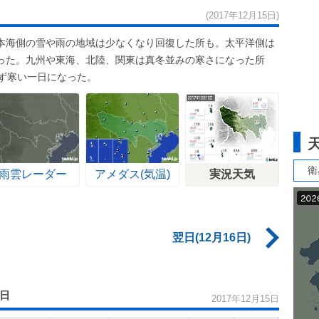
(2017年12月15日)
本海側の雪や雨の地域は少なくなり回復した所も。太平洋側は
った。九州や東海、北陸、関東は真冬並みの寒さになった所
ず寒い一日になった。
衛
雨雲レーダー
アメダス(気温)
実況天気
翌日(12月16日)
5日
2017年12月15日