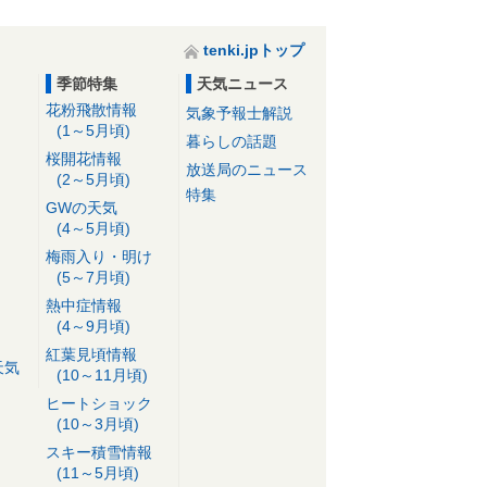
tenki.jpトップ
季節特集
天気ニュース
花粉飛散情報
気象予報士解説
(1～5月頃)
暮らしの話題
桜開花情報
放送局のニュース
(2～5月頃)
特集
GWの天気
(4～5月頃)
梅雨入り・明け
(5～7月頃)
熱中症情報
(4～9月頃)
紅葉見頃情報
天気
(10～11月頃)
ヒートショック
(10～3月頃)
スキー積雪情報
(11～5月頃)