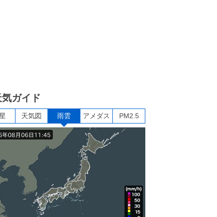
天気ガイド
星
天気図
雨雲
アメダス
PM2.5