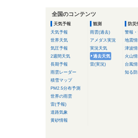
全国のコンテンツ
天気予報
観測
防災
天気予報
雨雲(過去)
警報・
世界天気
アメダス実況
地震情
気圧予報
実況天気
津波情
2週間天気
過去天気
火山情
長期予報
雷(実況)
台風情
雨雲レーダー
知る防
積雪マップ
PM2.5分布予測
世界の雨雲
雷(予報)
道路気象
黄砂情報