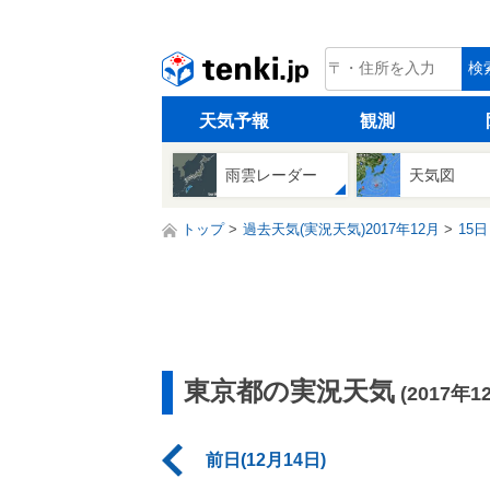
tenki.jp
検
天気予報
観測
雨雲レーダー
天気図
トップ
過去天気(実況天気)2017年12月
15日
東京都の実況天気
(2017年1
前日(12月14日)