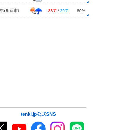
県(那覇市)
33℃
/
29℃
80%
tenki.jp公式SNS