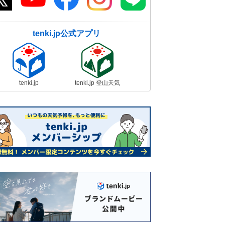
tenki.jp公式アプリ
tenki.jp
tenki.jp 登山天気