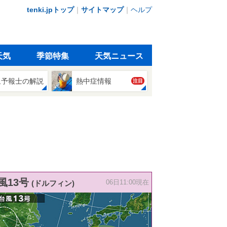
tenki.jpトップ
｜
サイトマップ
｜
ヘルプ
天気
季節特集
天気ニュース
象予報士の解説
熱中症情報
注目
風13号
(ドルフィン)
06日11:00現在