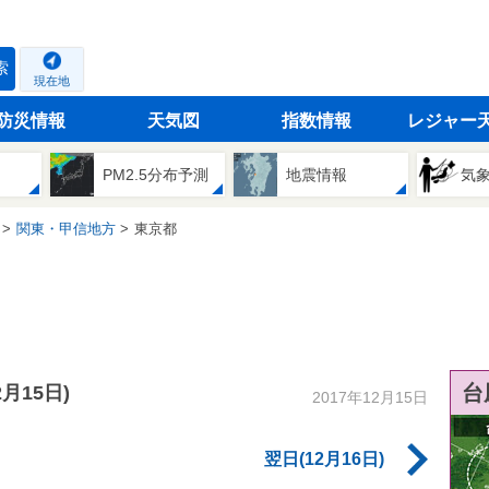
索
現在地
防災情報
天気図
指数情報
レジャー
PM2.5分布予測
地震情報
気
関東・甲信地方
東京都
台
2月15日)
2017年12月15日
翌日(12月16日)