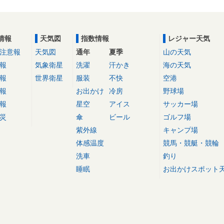
情報
天気図
指数情報
レジャー天気
注意報
天気図
通年
夏季
山の天気
報
気象衛星
洗濯
汗かき
海の天気
報
世界衛星
服装
不快
空港
報
お出かけ
冷房
野球場
報
星空
アイス
サッカー場
災
傘
ビール
ゴルフ場
紫外線
キャンプ場
体感温度
競馬・競艇・競輪
洗車
釣り
睡眠
お出かけスポット