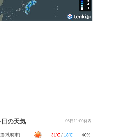
今日の天気
06日11:00発表
道(札幌市)
31℃
/
18℃
40%