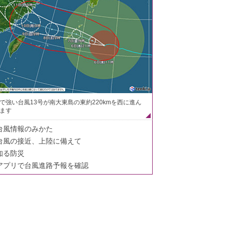
で強い台風13号が南大東島の東約220kmを西に進ん
ます
台風情報のみかた
台風の接近、上陸に備えて
知る防災
アプリで台風進路予報を確認