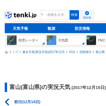
tenki.jp
検索
現在地
天気予報
観測
防災情報
雨雲レーダー
天気図
PM2
トップ
過去天気(実況天気)2017年12月
15日
北陸地方
富山県
富山(富山県)の実況天気
(2017年12月15日)
前日(12月14日)