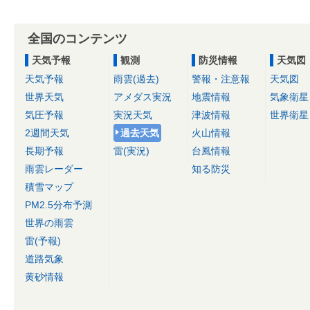
全国のコンテンツ
天気予報
観測
防災情報
天気図
天気予報
雨雲(過去)
警報・注意報
天気図
世界天気
アメダス実況
地震情報
気象衛星
気圧予報
実況天気
津波情報
世界衛星
2週間天気
過去天気
火山情報
長期予報
雷(実況)
台風情報
雨雲レーダー
知る防災
積雪マップ
PM2.5分布予測
世界の雨雲
雷(予報)
道路気象
黄砂情報