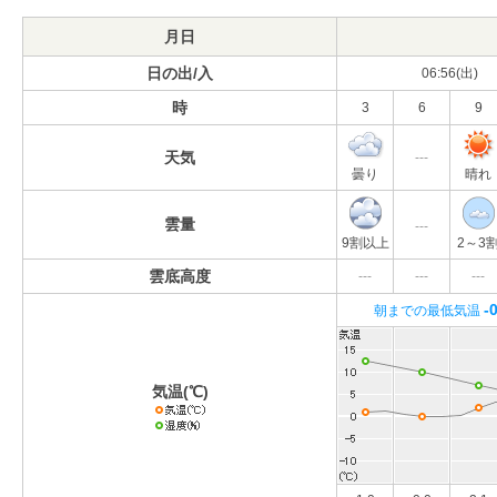
月日
日の出/入
06:56(出)
時
3
6
9
天気
---
曇り
晴れ
雲量
---
9割以上
2～3
雲底高度
---
---
---
-
朝までの最低気温
気温(℃)