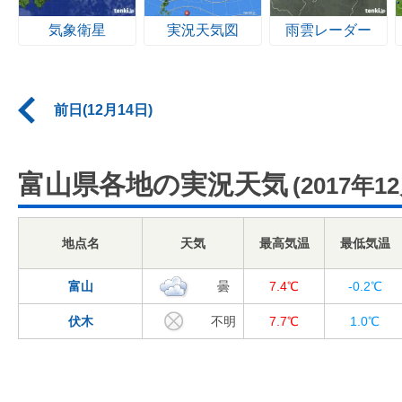
気象衛星
実況天気図
雨雲レーダー
前日(12月14日)
富山県各地の実況天気
(2017年1
地点名
天気
最高気温
最低気温
富山
曇
7.4℃
-0.2℃
伏木
不明
7.7℃
1.0℃