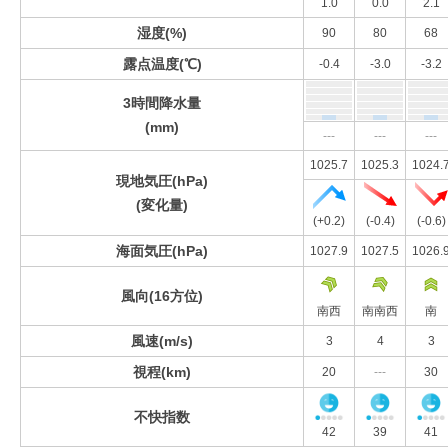
1.0
0.0
2.1
湿度(%)
90
80
68
露点温度(℃)
-0.4
-3.0
-3.2
3時間降水量
(mm)
---
---
---
1025.7
1025.3
1024.
現地気圧(hPa)
(変化量)
(+0.2)
(-0.4)
(-0.6)
海面気圧(hPa)
1027.9
1027.5
1026.
風向(16方位)
南西
南南西
南
風速(m/s)
3
4
3
視程(km)
20
---
30
不快指数
42
39
41