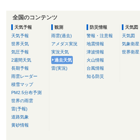
全国のコンテンツ
天気予報
観測
防災情報
天気図
天気予報
雨雲(過去)
警報・注意報
天気図
世界天気
アメダス実況
地震情報
気象衛星
気圧予報
実況天気
津波情報
世界衛星
2週間天気
過去天気
火山情報
長期予報
雷(実況)
台風情報
雨雲レーダー
知る防災
積雪マップ
PM2.5分布予測
世界の雨雲
雷(予報)
道路気象
黄砂情報