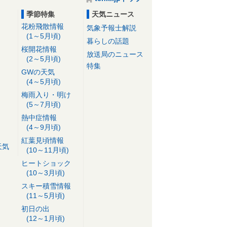
季節特集
天気ニュース
花粉飛散情報
気象予報士解説
(1～5月頃)
暮らしの話題
桜開花情報
放送局のニュース
(2～5月頃)
特集
GWの天気
(4～5月頃)
梅雨入り・明け
(5～7月頃)
熱中症情報
(4～9月頃)
紅葉見頃情報
天気
(10～11月頃)
ヒートショック
(10～3月頃)
スキー積雪情報
(11～5月頃)
初日の出
(12～1月頃)