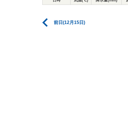
日時
気温(℃)
降水量(mm)
前日(12月15日)