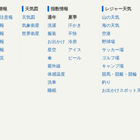
情報
天気図
指数情報
レジャー天気
注意報
天気図
通年
夏季
山の天気
報
気象衛星
洗濯
汗かき
海の天気
報
世界衛星
服装
不快
空港
報
お出かけ
冷房
野球場
報
星空
アイス
サッカー場
災
傘
ビール
ゴルフ場
紫外線
キャンプ場
体感温度
競馬・競艇・競輪
洗車
釣り
睡眠
お出かけスポット