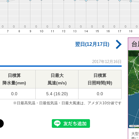
台
翌日(12月17日)
2017年12月16日
日積算
日最大
日積算
降水量(mm)
風速(m/s)
日照時間(時)
0.0
5.4 (16:20)
0.0
※日最高気温・日最低気温・日最大風速は、アメダス10分値です
大型
西に