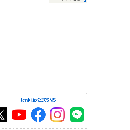
tenki.jp公式SNS