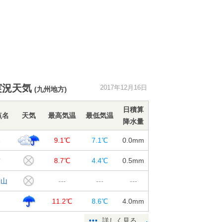
実況天気
2017年12月16日
(九州地方)
日積算
点名
天気
最高気温
最低気温
降水量
本
9.1℃
7.1℃
0.0
mm
吉
8.7℃
4.4℃
0.5
mm
蘇山
---
---
---
深
11.2℃
8.6℃
4.0
mm
詳しく見る