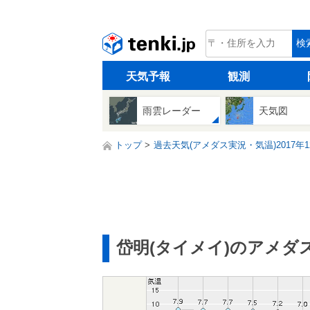
tenki.jp
検
天気予報
観測
雨雲レーダー
天気図
トップ
過去天気(アメダス実況・気温)2017年1
岱明(タイメイ)のアメダ