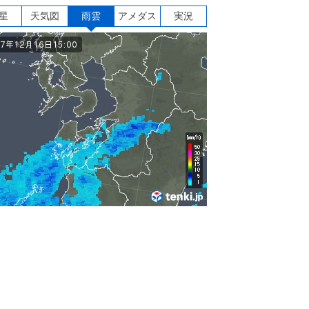
星
天気図
雨雲
アメダス
実況