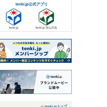
tenki.jp公式アプリ
tenki.jp
tenki.jp 登山天気
tenki.jpトップ