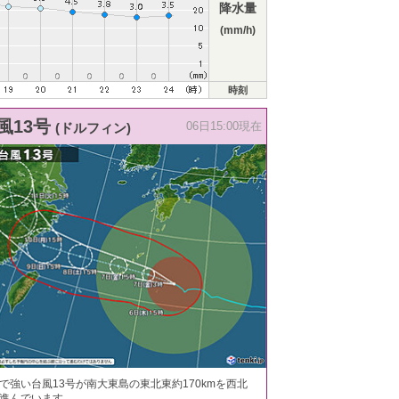
降水量
(mm/h)
時刻
風13号
(ドルフィン)
06日15:00現在
で強い台風13号が南大東島の東北東約170kmを西北
進んでいます