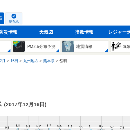
索
現在地
防災情報
天気図
指数情報
レジャー
PM2.5分布予測
地震情報
気
2月
16日
九州地方
熊本県
岱明
ス
(2017年12月16日)