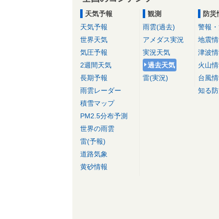
天気予報
観測
防災
天気予報
雨雲(過去)
警報・
世界天気
アメダス実況
地震情
気圧予報
実況天気
津波情
2週間天気
過去天気
火山情
長期予報
雷(実況)
台風情
雨雲レーダー
知る防
積雪マップ
PM2.5分布予測
世界の雨雲
雷(予報)
道路気象
黄砂情報