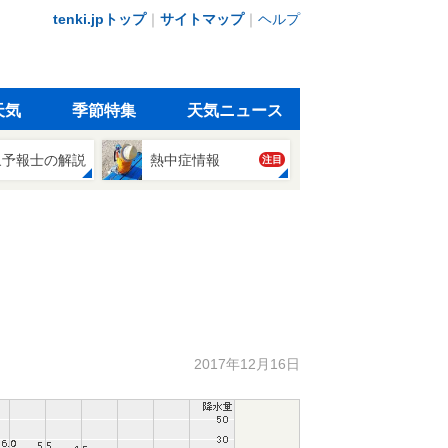
tenki.jpトップ
｜
サイトマップ
｜
ヘルプ
天気
季節特集
天気ニュース
象予報士の解説
熱中症情報
注目
2017年12月16日