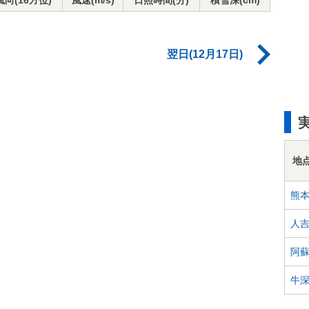
風向(16方位)
風速(m/s)
日照時間(分)
積雪深(cm)
翌日(12月17日)
地
熊
人
阿
牛