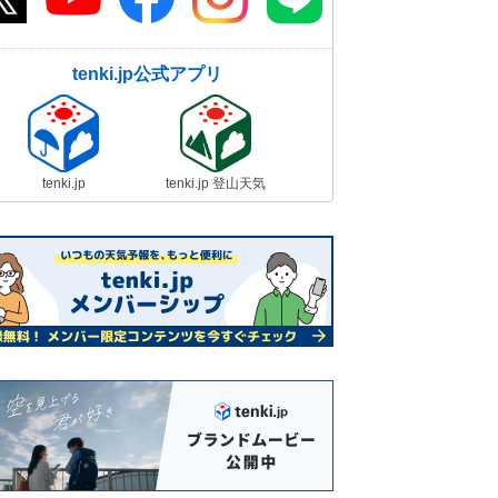
tenki.jp公式アプリ
tenki.jp
tenki.jp 登山天気