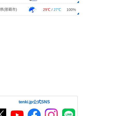
県(那覇市)
29℃
/
27℃
100%
tenki.jp公式SNS