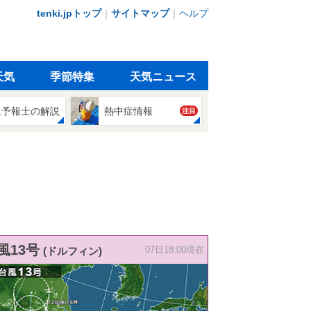
tenki.jpトップ
｜
サイトマップ
｜
ヘルプ
天気
季節特集
天気ニュース
象予報士の解説
熱中症情報
注目
風13号
(ドルフィン)
07日18:00現在