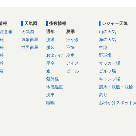
情報
天気図
指数情報
レジャー天気
注意報
天気図
通年
夏季
山の天気
報
気象衛星
洗濯
汗かき
海の天気
報
世界衛星
服装
不快
空港
報
お出かけ
冷房
野球場
報
星空
アイス
サッカー場
災
傘
ビール
ゴルフ場
紫外線
キャンプ場
体感温度
競馬・競艇・競輪
洗車
釣り
睡眠
お出かけスポット