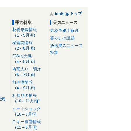
tenki.jpトップ
季節特集
天気ニュース
花粉飛散情報
気象予報士解説
(1～5月頃)
暮らしの話題
桜開花情報
放送局のニュース
(2～5月頃)
特集
GWの天気
(4～5月頃)
梅雨入り・明け
(5～7月頃)
熱中症情報
(4～9月頃)
紅葉見頃情報
天気
(10～11月頃)
ヒートショック
(10～3月頃)
スキー積雪情報
(11～5月頃)