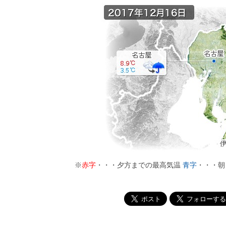
※
赤字
・・・夕方までの最高気温
青字
・・・朝