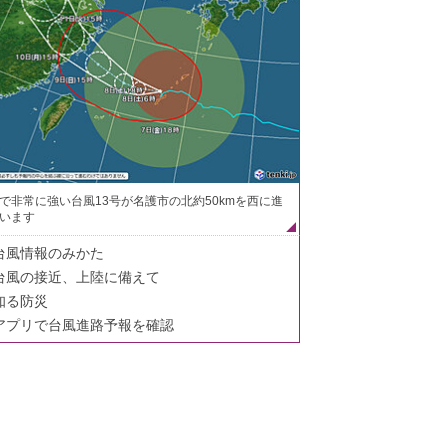
で非常に強い台風13号が名護市の北約50kmを西に進
います
台風情報のみかた
台風の接近、上陸に備えて
知る防災
アプリで台風進路予報を確認