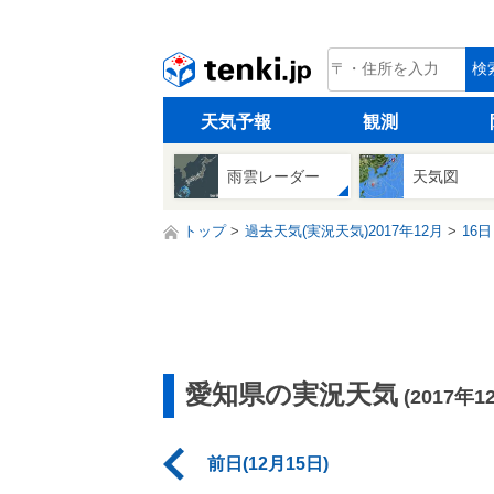
tenki.jp
検
天気予報
観測
雨雲レーダー
天気図
トップ
過去天気(実況天気)2017年12月
16日
愛知県の実況天気
(2017年1
前日(12月15日)