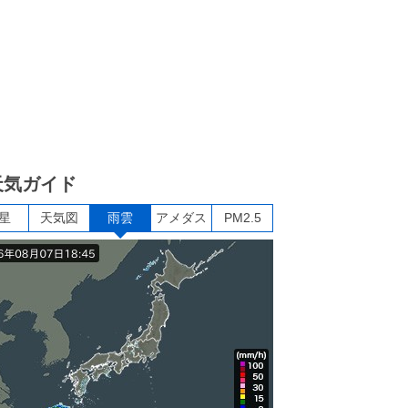
天気ガイド
星
天気図
雨雲
アメダス
PM2.5