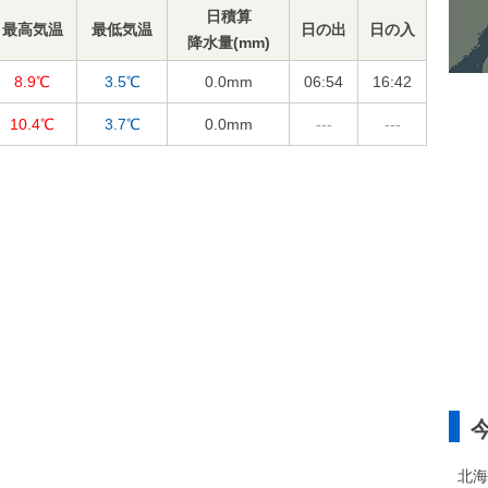
日積算
最高気温
最低気温
日の出
日の入
降水量(mm)
8.9℃
3.5℃
0.0
mm
06:54
16:42
10.4℃
3.7℃
0.0
mm
---
---
北海