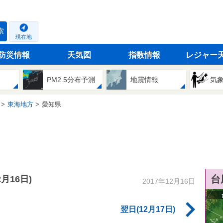
索
現在地
防災情報
天気図
指数情報
レジャー
PM2.5分布予測
地震情報
気
東海地方
愛知県
台
2月16日)
2017年12月16日
翌日(12月17日)