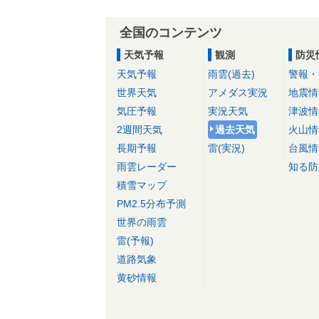
全国のコンテンツ
天気予報
観測
防災
天気予報
雨雲(過去)
警報・
世界天気
アメダス実況
地震情
気圧予報
実況天気
津波情
2週間天気
過去天気
火山情
長期予報
雷(実況)
台風情
雨雲レーダー
知る防
積雪マップ
PM2.5分布予測
世界の雨雲
雷(予報)
道路気象
黄砂情報