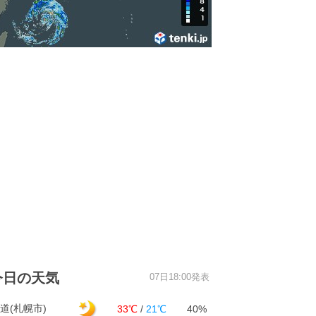
今日の天気
07日18:00発表
道(札幌市)
33℃
/
21℃
40%