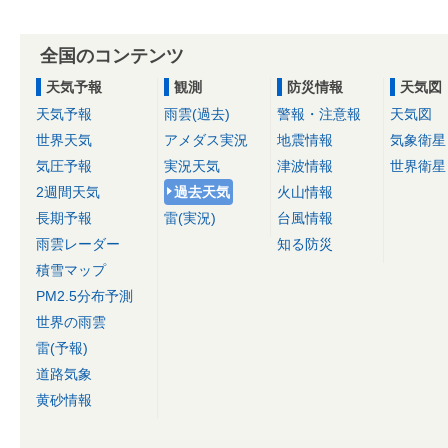
全国のコンテンツ
天気予報
観測
防災情報
天気図
天気予報
雨雲(過去)
警報・注意報
天気図
世界天気
アメダス実況
地震情報
気象衛星
気圧予報
実況天気
津波情報
世界衛星
2週間天気
過去天気
火山情報
長期予報
雷(実況)
台風情報
雨雲レーダー
知る防災
積雪マップ
PM2.5分布予測
世界の雨雲
雷(予報)
道路気象
黄砂情報