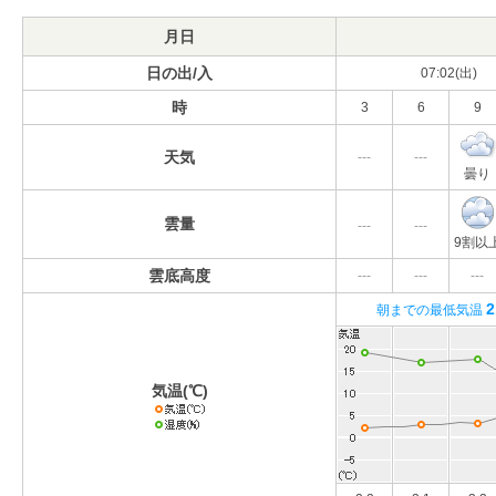
月日
日の出/入
07:02(出)
時
3
6
9
天気
---
---
曇り
雲量
---
---
9割以
雲底高度
---
---
---
2
朝までの最低気温
気温(℃)