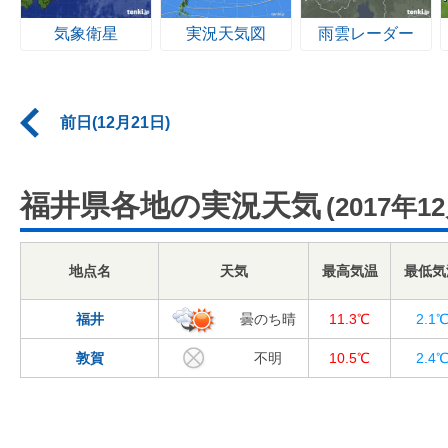
気象衛星
実況天気図
雨雲レーダー
前日(12月21日)
福井県各地の実況天気
(2017年1
地点名
天気
最高気温
最低気
福井
曇のち晴
11.3℃
2.1
敦賀
不明
10.5℃
2.4