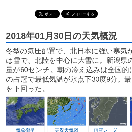
2018年01月30日の天気概況
冬型の気圧配置で、北日本に強い寒気
は雪で、北陸を中心に大雪に。新潟県
量が60センチ。朝の冷え込みは全国的
の占冠で最低気温が氷点下30度9分。
を下回った。
気象衛星
実況天気図
雨雲レーダー