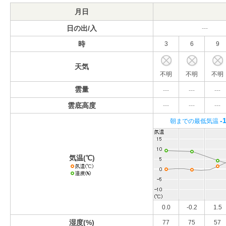
月日
日の出/入
---
時
3
6
9
天気
不明
不明
不明
雲量
---
---
---
雲底高度
---
---
---
-
朝までの最低気温
気温(℃)
0.0
-0.2
1.5
湿度(%)
77
75
57