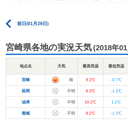
前日(01月29日)
宮崎県各地の実況天気
(2018年0
地点名
天気
最高気温
最低気温
宮崎
晴
9.2℃
-0.7℃
延岡
不明
8.3℃
-1.3℃
油津
不明
10.2℃
1.2℃
都城
不明
8.2℃
-1.3℃