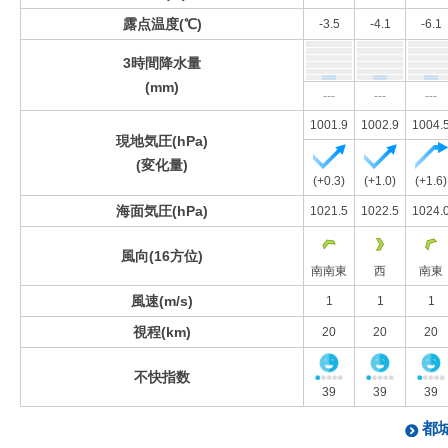
露点温度(℃)
-3.5
-4.1
-6.1
3時間降水量
(mm)
---
---
---
1001.9
1002.9
1004.
現地気圧(hPa)
(変化量)
(+0.3)
(+1.0)
(+1.6)
海面気圧(hPa)
1021.5
1022.5
1024.
風向(16方位)
南南東
西
南東
風速(m/s)
1
1
1
視程(km)
20
20
20
不快指数
39
39
39
都城