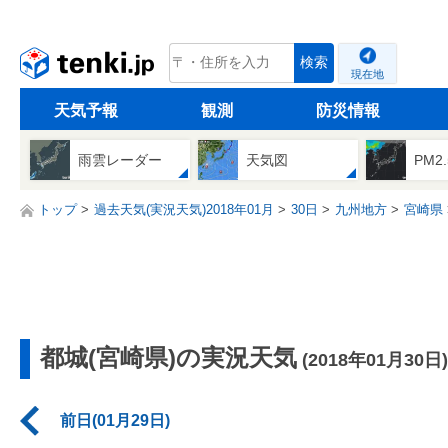
tenki.jp
検索
現在地
天気予報
観測
防災情報
雨雲レーダー
天気図
PM2
トップ
過去天気(実況天気)2018年01月
30日
九州地方
宮崎県
都城(宮崎県)の実況天気
(2018年01月30日)
前日(01月29日)