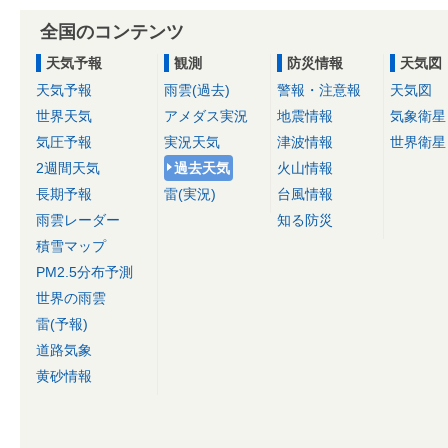
全国のコンテンツ
天気予報
観測
防災情報
天気図
天気予報
雨雲(過去)
警報・注意報
天気図
世界天気
アメダス実況
地震情報
気象衛星
気圧予報
実況天気
津波情報
世界衛星
2週間天気
過去天気
火山情報
長期予報
雷(実況)
台風情報
雨雲レーダー
知る防災
積雪マップ
PM2.5分布予測
世界の雨雲
雷(予報)
道路気象
黄砂情報