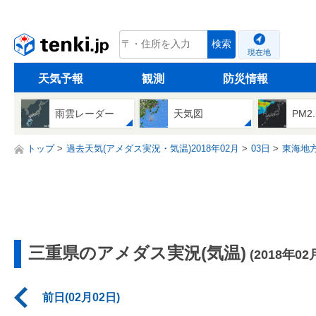
tenki.jp
検索
現在地
天気予報
観測
防災情報
雨雲レーダー
天気図
PM2
トップ
過去天気(アメダス実況・気温)2018年02月
03日
東海地
三重県のアメダス実況(気温)
(2018年02
前日(02月02日)