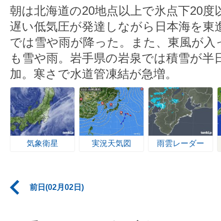
朝は北海道の20地点以上で氷点下20
遅い低気圧が発達しながら日本海を東
では雪や雨が降った。また、東風が入
も雪や雨。岩手県の岩泉では積雪が半日
加。寒さで水道管凍結が急増。
気象衛星
実況天気図
雨雲レーダー
前日(02月02日)