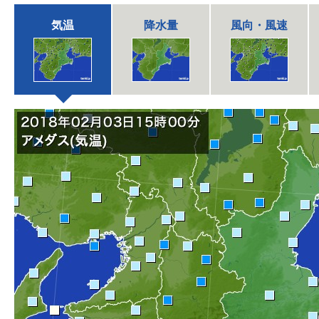
気温
降水量
風向・風速