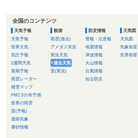
全国のコンテンツ
天気予報
観測
防災情報
天気図
天気予報
雨雲(過去)
警報・注意報
天気図
世界天気
アメダス実況
地震情報
気象衛星
気圧予報
実況天気
津波情報
世界衛星
2週間天気
過去天気
火山情報
長期予報
雷(実況)
台風情報
雨雲レーダー
知る防災
積雪マップ
PM2.5分布予測
世界の雨雲
雷(予報)
道路気象
黄砂情報