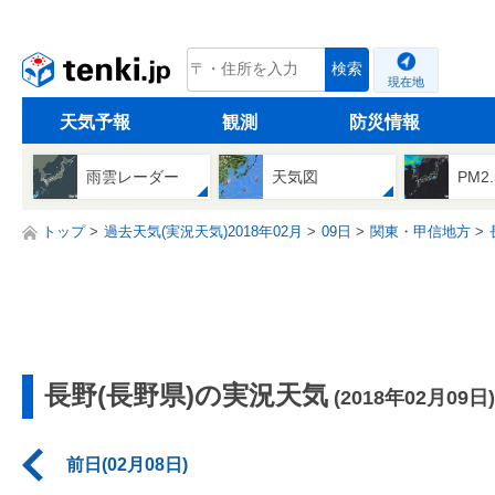
tenki.jp
検索
現在地
天気予報
観測
防災情報
雨雲レーダー
天気図
PM2
トップ
過去天気(実況天気)2018年02月
09日
関東・甲信地方
長野(長野県)の実況天気
(2018年02月09日)
前日(02月08日)