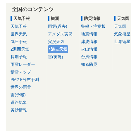
全国のコンテンツ
天気予報
観測
防災情報
天気図
天気予報
雨雲(過去)
警報・注意報
天気図
世界天気
アメダス実況
地震情報
気象衛星
気圧予報
実況天気
津波情報
世界衛星
2週間天気
過去天気
火山情報
長期予報
雷(実況)
台風情報
雨雲レーダー
知る防災
積雪マップ
PM2.5分布予測
世界の雨雲
雷(予報)
道路気象
黄砂情報