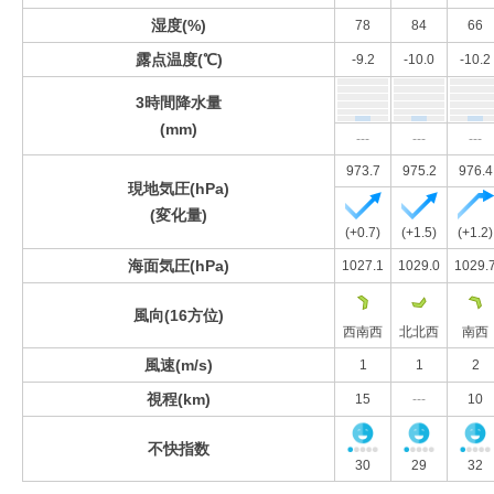
湿度(%)
78
84
66
露点温度(℃)
-9.2
-10.0
-10.2
3時間降水量
(mm)
---
---
---
973.7
975.2
976.4
現地気圧(hPa)
(変化量)
(+0.7)
(+1.5)
(+1.2)
海面気圧(hPa)
1027.1
1029.0
1029.
風向(16方位)
西南西
北北西
南西
風速(m/s)
1
1
2
視程(km)
15
---
10
不快指数
30
29
32