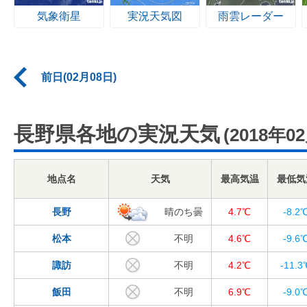
気象衛星
実況天気図
雨雲レーダー
前日(02月08日)
長野県各地の実況天気
(2018年0
地点名
天気
最高気温
最低気
長野
晴のち曇
4.7℃
-8.2
松本
不明
4.6℃
-9.6
諏訪
不明
4.2℃
-11.3
飯田
不明
6.9℃
-9.0