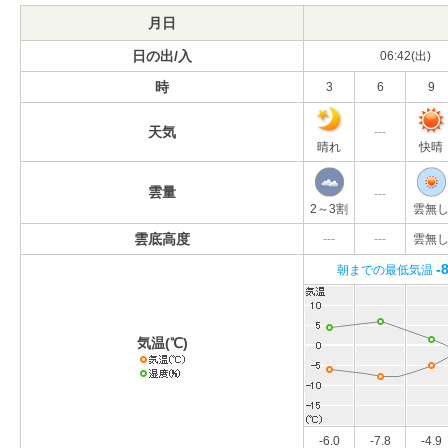
月日
日の出/入
06:42(出)
時
3
6
9
天気
---
晴れ
快晴
雲量
---
2～3割
雲無
雲底高度
---
---
雲無
-
朝までの最低気温
気温(℃)
-6.0
-7.8
-4.9