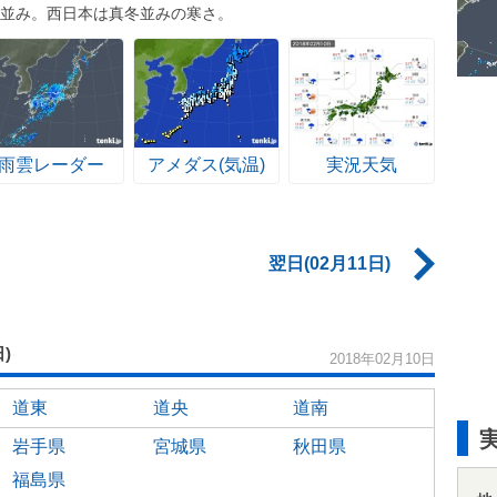
中旬並み。西日本は真冬並みの寒さ。
雨雲レーダー
アメダス(気温)
実況天気
翌日(02月11日)
日)
2018年02月10日
道東
道央
道南
岩手県
宮城県
秋田県
福島県