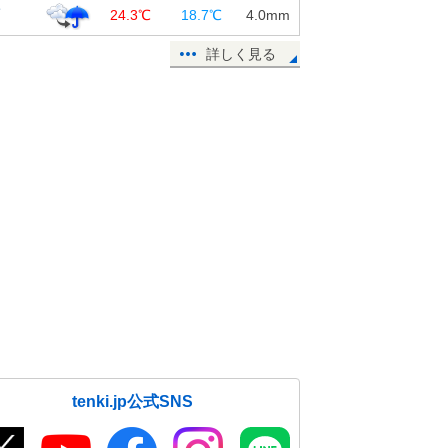
覇
24.3℃
18.7℃
4.0
mm
詳しく見る
tenki.jp公式SNS