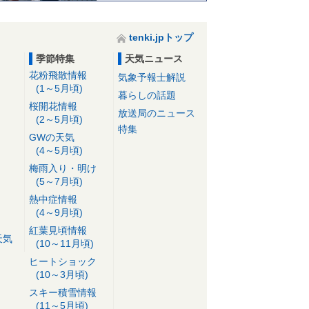
tenki.jpトップ
季節特集
天気ニュース
花粉飛散情報
気象予報士解説
(1～5月頃)
暮らしの話題
桜開花情報
放送局のニュース
(2～5月頃)
特集
GWの天気
(4～5月頃)
梅雨入り・明け
(5～7月頃)
熱中症情報
(4～9月頃)
紅葉見頃情報
天気
(10～11月頃)
ヒートショック
(10～3月頃)
スキー積雪情報
(11～5月頃)