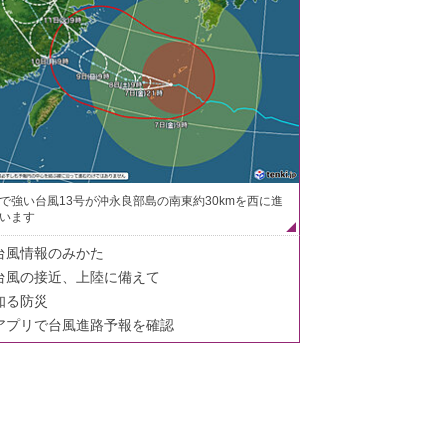
で強い台風13号が沖永良部島の南東約30kmを西に進
います
台風情報のみかた
台風の接近、上陸に備えて
知る防災
アプリで台風進路予報を確認