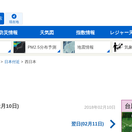
索
現在地
防災情報
天気図
指数情報
レジャー
PM2.5分布予測
地震情報
気
日本付近
西日本
台
2月10日)
2018年02月10日
翌日(02月11日)