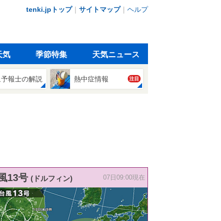
tenki.jpトップ
｜
サイトマップ
｜
ヘルプ
天気
季節特集
天気ニュース
象予報士の解説
熱中症情報
注目
風13号
(ドルフィン)
07日09:00現在