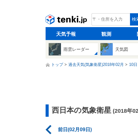
tenki.jp
検
天気予報
観測
雨雲レーダー
天気図
トップ
過去天気(気象衛星)2018年02月
10日
西日本の気象衛星
(2018年0
前日(02月09日)