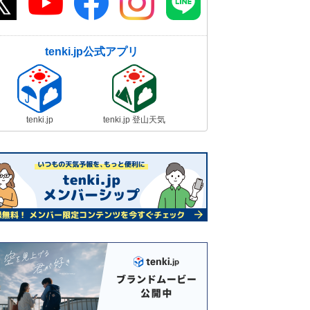
tenki.jp公式アプリ
tenki.jp
tenki.jp 登山天気