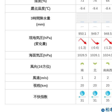
湿度(%)
73
74
64
露点温度(℃)
-9.4
-9.4
-8.4
3時間降水量
(mm)
---
---
---
950.1
949.7
948.5
現地気圧(hPa)
(変化量)
(-1.3)
(-0.4)
(-1.2)
海面気圧(hPa)
1026.5
1026.1
1024.
風向(16方位)
南
北
南南
風速(m/s)
1
2
2
視程(km)
20
20
20
不快指数
31
31
35
松本