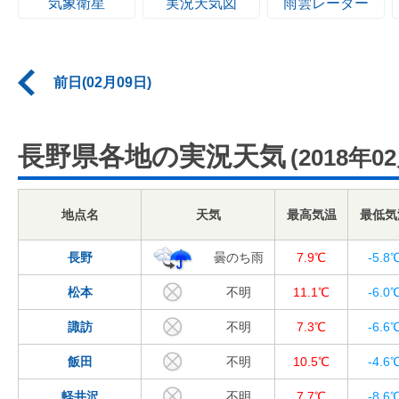
気象衛星
実況天気図
雨雲レーダー
前日(02月09日)
長野県各地の実況天気
(2018年0
地点名
天気
最高気温
最低気
長野
曇のち雨
7.9℃
-5.8
松本
不明
11.1℃
-6.0
諏訪
不明
7.3℃
-6.6
飯田
不明
10.5℃
-4.6
軽井沢
不明
7.7℃
-8.6