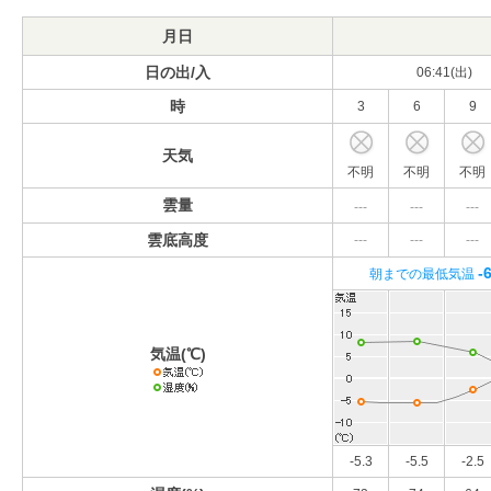
月日
日の出/入
06:41(出)
時
3
6
9
天気
不明
不明
不明
雲量
---
---
---
雲底高度
---
---
---
-
朝までの最低気温
気温(℃)
-5.3
-5.5
-2.5