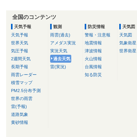
全国のコンテンツ
天気予報
観測
防災情報
天気図
天気予報
雨雲(過去)
警報・注意報
天気図
世界天気
アメダス実況
地震情報
気象衛星
気圧予報
実況天気
津波情報
世界衛星
2週間天気
過去天気
火山情報
長期予報
雷(実況)
台風情報
雨雲レーダー
知る防災
積雪マップ
PM2.5分布予測
世界の雨雲
雷(予報)
道路気象
黄砂情報