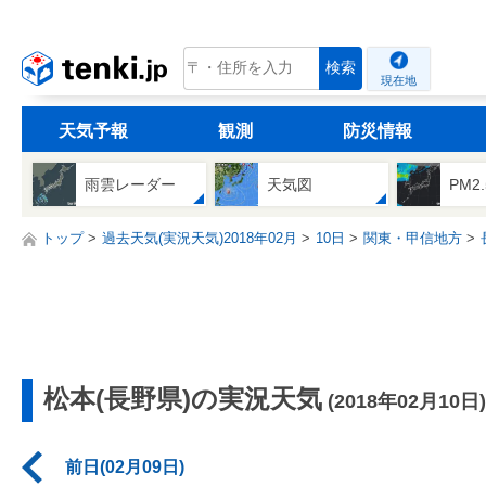
tenki.jp
検索
現在地
天気予報
観測
防災情報
雨雲レーダー
天気図
PM2
トップ
過去天気(実況天気)2018年02月
10日
関東・甲信地方
松本(長野県)の実況天気
(2018年02月10日)
前日(02月09日)